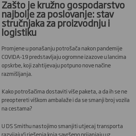
Zašto je kružno gospodarstvo
najbolje za poslovanje: stav
stručnjaka za proizvodnju i
logistiku
Promjene u ponašanju potrošača nakon pandemije
COVIDA-19 predstavljaju ogromne izazove u lancima
opskrbe, koji zahtijevaju potpuno nove načine
razmišljanja.
Kako potrošačima dostaviti više paketa, a da ih se ne
preoptereti viškom ambalaže i da se smanji broj vozila
na cestama?
U DS Smithu nastojimo smanjiti utjecaj transporta
razvijajući rješenja koja savršeno prijanjaju uz