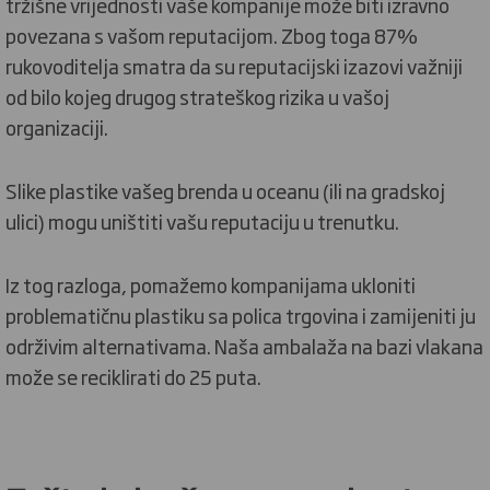
tržišne vrijednosti vaše kompanije može biti izravno
povezana s vašom reputacijom. Zbog toga 87%
rukovoditelja smatra da su reputacijski izazovi važniji
od bilo kojeg drugog strateškog rizika u vašoj
organizaciji.
Slike plastike vašeg brenda u oceanu (ili na gradskoj
ulici) mogu uništiti vašu reputaciju u trenutku.
Iz tog razloga, pomažemo kompanijama ukloniti
problematičnu plastiku sa polica trgovina i zamijeniti ju
održivim alternativama. Naša ambalaža na bazi vlakana
može se reciklirati do 25 puta.