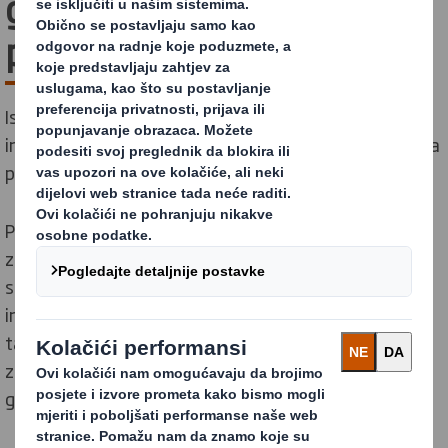
gospodarstvo najbolje za
poslovanje?
Istraživanja pokazuju kako će kupci kupovati više, a
investitori ulagati više, ukoliko se radi o organizaciji koja
posluje po modelu kružnog gospodarstva.
Prelazak na kružno gospodarstvo ima velike prednosti
za poslovanje, te podrazumijeva: bolju opskrbu
sirovinama, povećanje konkurentnosti, poticanje
inovacija, povećanje prodaje i privlačenje najboljih
talenata na novootvorena radna mjesta. Ne
zaboravimo također na pritisak, koji će se kružnim
gospodarstvom smanjiti s našeg planeta.