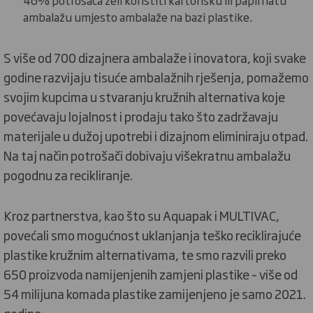
46% potrošača želi koristiti kartonsku ili papirnatu
ambalažu umjesto ambalaže na bazi plastike.
S više od 700 dizajnera ambalaže i inovatora, koji svake
godine razvijaju tisuće ambalažnih rješenja, pomažemo
svojim kupcima u stvaranju kružnih alternativa koje
povećavaju lojalnost i prodaju tako što zadržavaju
materijale u dužoj upotrebi i dizajnom eliminiraju otpad.
Na taj način potrošači dobivaju višekratnu ambalažu
pogodnu za recikliranje.
Kroz partnerstva, kao što su Aquapak i MULTIVAC,
povećali smo mogućnost uklanjanja teško reciklirajuće
plastike kružnim alternativama, te smo razvili preko
650 proizvoda namijenjenih zamjeni plastike – više od
54 milijuna komada plastike zamijenjeno je samo 2021.