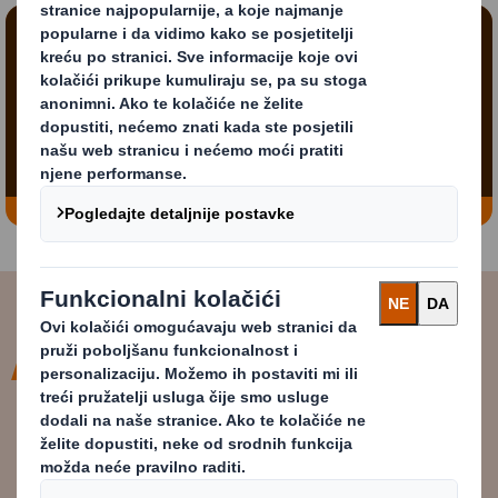
Sadržaj blokiran
Kako biste pogledali ovaj video, morate uključiti
'funkcionalne' kolačiće
Promijeni moje postavke
Kompanija DS Smith već radi po
modelu kružnog poslovanja te vam