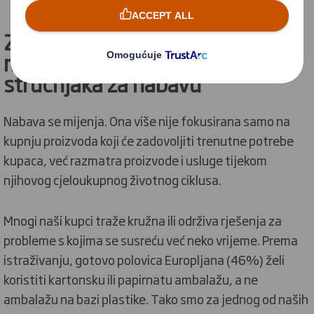
Zašto je kružno gospodarstvo
najbolje za poslovanje:
stav
stručnjaka za nabavu
Nabava se mijenja. Ona više nije fokusirana samo na
kupnju proizvoda koji će zadovoljiti trenutne potrebe
kupaca, već razmatra proizvode i usluge tijekom
njihovog cjeloukupnog životnog ciklusa.
Mnogi naši kupci traže kružna ili održiva rješenja za
probleme s kojima se susreću već neko vrijeme. Prema
istraživanju, gotovo polovica Europljana (46%) želi
koristiti kartonsku ili papirnatu ambalažu, a ne
ambalažu na bazi plastike. Tako smo za jednog od naših