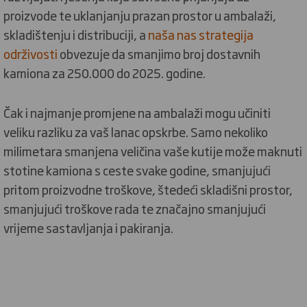
proizvode te uklanjanju prazan prostor u ambalaži,
skladištenju i distribuciji, a
naša nas strategija
održivosti
obvezuje da smanjimo broj dostavnih
kamiona za 250.000 do 2025. godine.
Čak i najmanje promjene na ambalaži mogu učiniti
veliku razliku za vaš lanac opskrbe. Samo nekoliko
milimetara smanjena veličina vaše kutije može maknuti
stotine kamiona s ceste svake godine, smanjujući
pritom proizvodne troškove, štedeći skladišni prostor,
smanjujući troškove rada te značajno smanjujući
vrijeme sastavljanja i pakiranja.