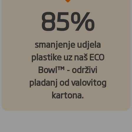
85%
smanjenje udjela
plastike uz naš ECO
Bowl™ - održivi
pladanj od valovitog
kartona.