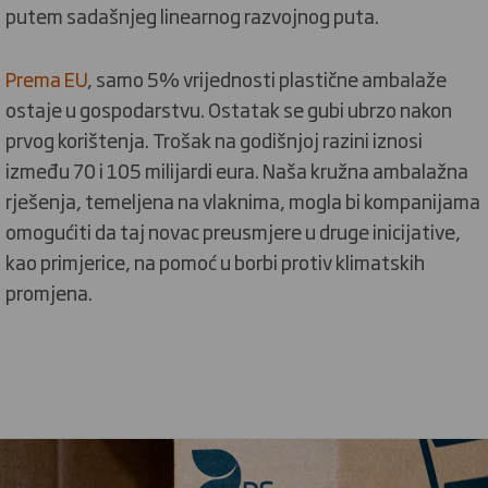
putem sadašnjeg linearnog razvojnog puta.
Prema EU
, samo 5% vrijednosti plastične ambalaže
ostaje u gospodarstvu. Ostatak se gubi ubrzo nakon
prvog korištenja. Trošak na godišnjoj razini iznosi
između 70 i 105 milijardi eura. Naša kružna ambalažna
rješenja, temeljena na vlaknima, mogla bi kompanijama
omogućiti da taj novac preusmjere u druge inicijative,
kao primjerice, na pomoć u borbi protiv klimatskih
promjena.