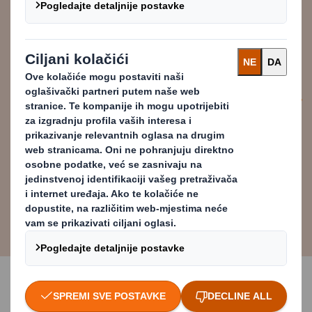
može pružiti dodatna pojašnjenja.
Povežimo "našu priču" s "vašom
pričom" te nam dozvolite da vas
uvedemo u kružnu budućnost.
Marc Chiron
Sales, Marketing & Innovation
Director at DS Smith Packaging