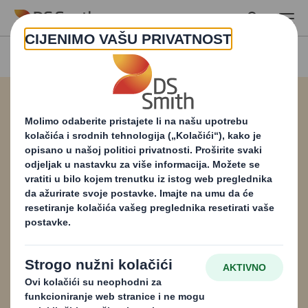
Skip to main content
Katalog papira
Nudimo vam jedan od najširih izbora dostupnih
proizvoda za ambalažu od valovitog kartona.
Svi su dizajnirani i proizvedeni tako da
zadovolje današnje izazove održivosti i pružaju
idealan materijal za zadovoljenje vaših potreba
i potreba vaših klijenata. Preuzmite primjerak.