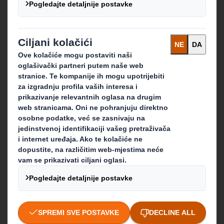
O kompaniji DS Smith
O kompaniji International Paper
O integraciji kompanija IP i DS Smith
Održivost
Mediji
Karijera
Što radimo
Ambalažna rješenja
Proizvodi od papira
Usluge recikliranja