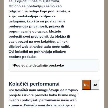
Sadržaj blokiran
Kako biste vidjeli ovaj sadržaj, morate uključiti 'performans' kolačiće
Powered by