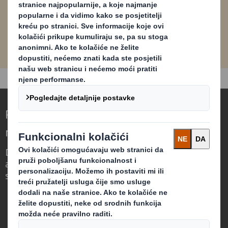
PDF
Preuzeti sada
2,1 MB
Redefiniranje ambalaže za svijet koji se
mijenja
Drugačiji smo jer vidimo priliku u tome što
ambalaža može imati ključnu ulogu u
svijetu koji se mijenja.
Tko smo