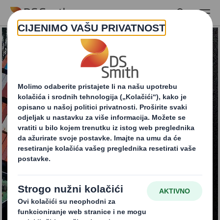
Skip to main content
Iskoristite puni
potencijal svoje
ambalaže