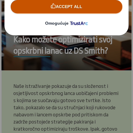
Kako možete optimizirati svoj
opskrbni lanac uz DS Smith?
Naše istraživanje pokazuje da su složenost i
osjetljivost opskrbnog lanca uobičajeni problemi
s kojima se suočavaju gotovo sve tvrtke. Isto
tako, pokazalo se da su stručnjaci koji rukovode
nabavom i lancem opskrbe pod pritiskom da
zadrže postojeće strategije pakiranja i
kratkoročno optimiziraju troškove. Ipak, gotovo