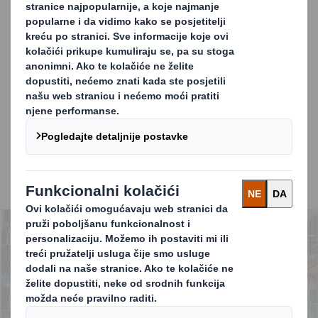
Što tvrtke sada rade i što planiraju učiniti kako bi se
pozabavile učinkovitošću opskrbnog lanca, ugradile
održivost i izgradile bolja partnerstva u cijelom lancu
vrijednosti?
Naše istraživanje pokazuje da poduzeća koče izolirani
pristupi nabavi ambalaže i kratkoročni fokus na
troškove. Ipak, sve je prihvačenije mišljenje da
optimizacija ambalaže ima pozitivan učinak na
cijelokupan lanac opskrbe te da značajno povećava
učinkovitost. I u pogledu troškova i u pogledu zaštite
okoliša.
Carousel. Use previous and next buttons to move betwe