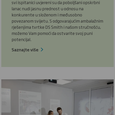
svi ispitanici uvjereni su da poboljšani opskrbni
lanac nudi jasnu prednost u odnosu na
konkurente u složenom i međusobno
povezanom svijetu. S odgovarajućim ambalažnim
rješenjima tvrtke DS Smith i našom stručnošću,
možemo Vam pomoći da ostvarite svoj puni
potencijal.
Saznajte više