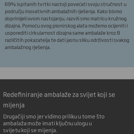
69% ispitanih tvrtki nastoji povećati svoju stručnost u
području inovativnih ambalažnih rješenja. Kako bismo
doprinijeli ovom nastojanju, razvili smo matricu kružnog
dizajna. Pomoću ovog pionirskog alata možemo ocijeniti i
usporediti cirkularnost dizajna same ambalaže kroz 8
različitih pokazatelja te dati jasnu sliku održivosti svakog
ambalažnog rješenja.
Redefiniranje ambalaže za svijet koji se
mijenja
Drugačiji smo jer vidimo priliku u tome što
ambalaža može imati ključnu ulogu u
svijetu koji se mijenja.