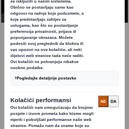
PREUZMITE IZVJEŠTAJ
Prepoznavanje izazova
u lancu opskrbe
U posljednje vrijeme sve je veći naglasak na lance
opskrbe, njihovu osjetljivost i složenost, a upravljanje
istima postalo je iznimno zahtjevan posao za
rukovoditelje u svim industrijama. Kako bismo pomogli u
optimizaciji ovih procesa donosimo Vam izvještaj u kojem
odgovaramo na pitanje kakvu ulogu u opskrbnom lancu
ima ambalaža?