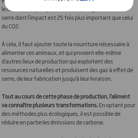
empreinte carbone plus ou moins élevée. Par exemple,
le méthane rejeté par le bétail est un gaz à effet de
serre dont l’impact est 25 fois plus important que celui
du CO2.
À cela, il faut ajouter toute la nourriture nécessaire à
alimenter ces animaux, et qui provient elle-même
d’autres lieux de production qui exploitent des
ressources naturelles et produisent des gaz à effet de
serre, de leur fabrication jusqu’à leur livraison.
Tout au cours de cette phase de production, l’aliment
va connaître plusieurs transformations.
En optant pour
des méthodes plus écologiques, il est possible de
réduire en partie les émissions de carbone.