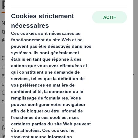
préparer demain
Nous prenons des mesures aujourd’hui pour mener la
transition vers une économie circulaire à faibles
émissions carbone.
Chez DS Smith, la durabilité fait partie intégrante de
notre modèle économique circulaire et nous pouvons
avoir le plus grand impact positif en contribuant à créer
une économie circulaire à faible émission de carbone.
C'est un parcours que nous menons avec nos clients et
nos collègues depuis plus d'une décennie.
En janvier 2025, nous avons rejoint la
famille
International Paper
, créant ainsi un véritable
leader mondial dans le domaine des solutions