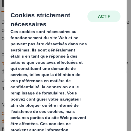
ligne d'emballage
DS Smith Packaging Systems vous propose une gamme
complète de machines pour vos fins de ligne de
conditionnement.
Forts de plus de
35 ans d'expérience
et disposant d'un
bureau d'études
qui compte plus de 20 ingénieurs, nous
développons des solutions innovantes qui prennent en
compte vos besoins évolutifs en termes de
mécanisation.
Notre gamme de machines va de la
formation de
caisses,
caisses-outres
ou de
croisillons
à la
fermeture
de cartons
en passant par l’
encaissage robotisé
et la
formation de
barquettes
. Nous proposons également