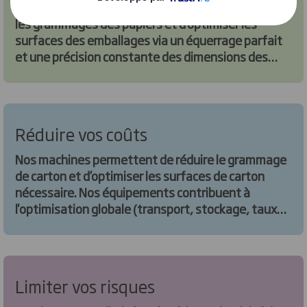
Nos solutions d’emballage permettent de réduire
les grammages des papiers et d’optimiser les
surfaces des emballages via un équerrage parfait
et une précision constante des dimensions des
caisses. Les emballages sont éco responsable et
permettent des gains en carton, coûts, transport,
logistique et stockage.
Réduire vos coûts
Nos machines permettent de réduire le grammage
de carton et d’optimiser les surfaces de carton
nécessaire. Nos équipements contribuent à
l'optimisation globale (transport, stockage, taux
de remplissage) de la supply chain.
Limiter vos risques