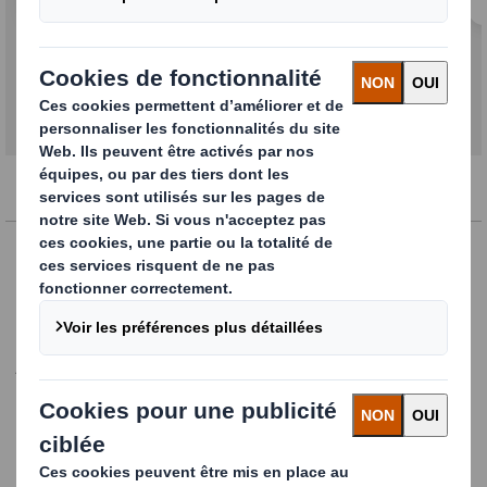
Contactez-nous
*= champs requis
Nom