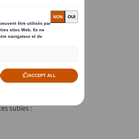
 l’e-
 duquel
SCS garantit
la planète. Ils
isent le minimum de
TM
té, DISCS
.
es subies :