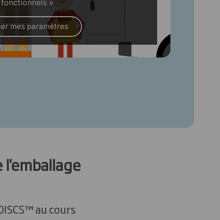
 fonctionnels »
ier mes paramètres
e l'emballage
 DISCS™ au cours