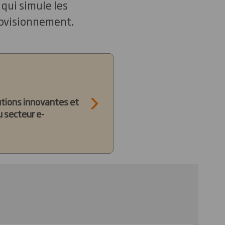
 qui simule les
provisionnement.
utions innovantes et
 secteur e-