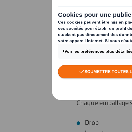
emballage e-c
commerce est 
l’emballage jo
que nos soluti
Vos clients veulent
doivent être à la f
matière possible av
Chaque emballage su
D
rop