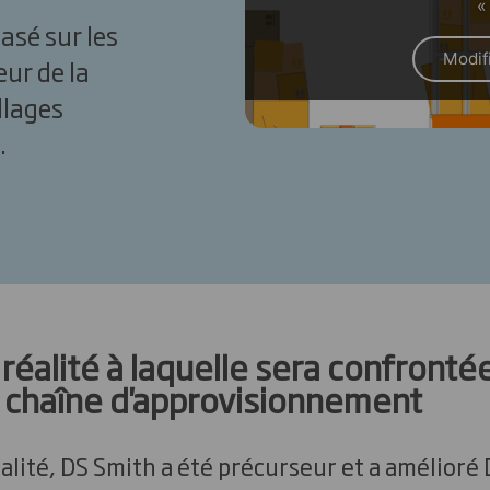
«
asé sur les
Modif
eur de la
llages
.
réalité à laquelle sera confronté
a chaîne d'approvisionnement
alité, DS Smith a été précurseur et a amélioré