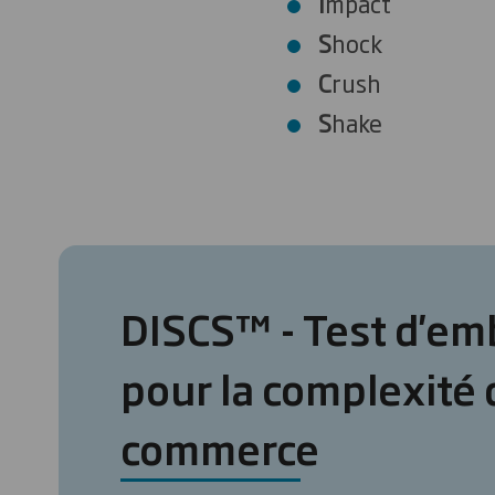
I
mpact
S
hock
C
rush
S
hake
DISCS™ - Test d'em
pour la complexité d
commerce