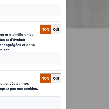
 vos
subir un