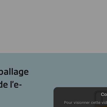
ballage
e l'e-
Co
Pour visionner cette vi