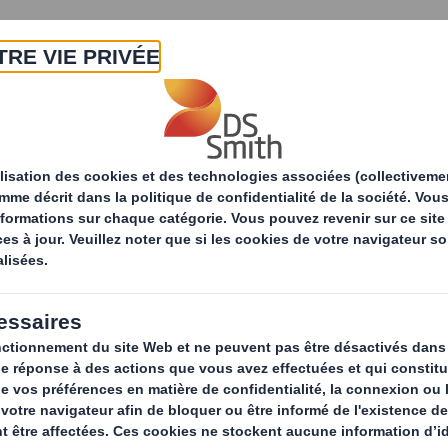
A propos
Produits & Services
Développ
Solutions d'emballage
Services
Tes