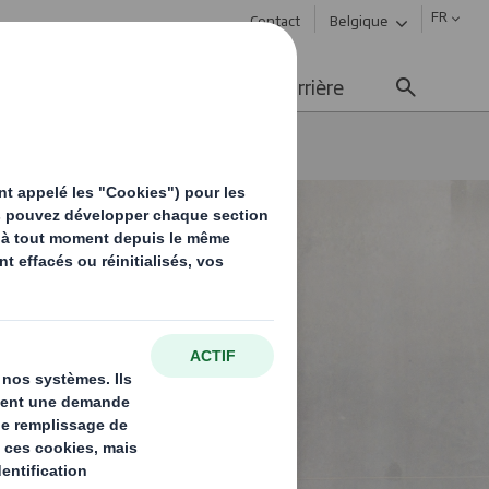
FR
Contact
Belgique
ement durable
Média
Carrière
t DISCS