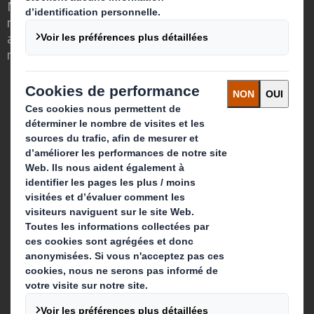
Nous faisons la différence parce que
nous avons su voir en quoi l'emballage
avait un rôle important à jouer dans le
monde qui nous entoure.
Qui sommes-nous ?
A propos
Investisseurs
Développement durable
Actualité
Carrière
Que faisons-nous ?