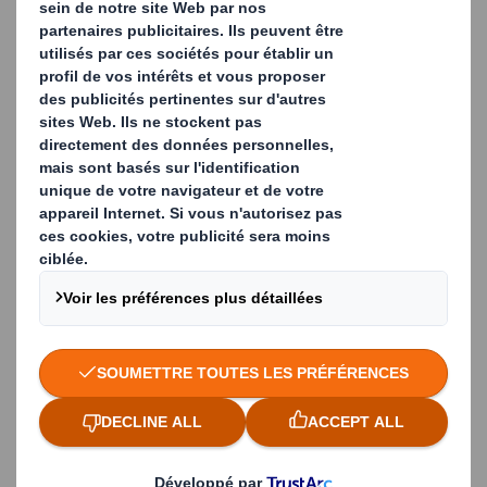
DS Smith collecte quelque 6 millions de tonnes
de papier chaque année, un chiffre qui fait de
nous la principale entreprise de recyclage de
papier en Europe.
Notre groupe dispose de 16 papeteries, qui
nous permettent d’effectuer la collecte et le
recyclage de vos déchets papier, de les
revaloriser et de les transformer en produits
utilisables.
Nous récupérons les matériaux en vrac ou
compressés. Nous pouvons installer une
presse sur votre site si vous le souhaitez.
Prouver votre conformité aux réglementations
en vigueur et de remplir vos objectifs en
matière de développement durable.
Le papier que nous collectons constitue la matière