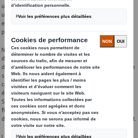
une éducation sur la durabilité et l'économie circulaire,
un soutien à nos habitats naturels et à la biodiversité,
et une expertise par le biais du design pour inspirer la
prochaine génération.
Nous sommes fiers des contributions et des
différences que nous pouvons apporter en faisant don
du temps de nos employés, de nos produits ou de notre
soutien financier pour répondre aux besoins et aux
causes locales et les soutenir. Nous apportons
également notre soutien par l'intermédiaire de la DS
Smith Charitable Foundation (créée en 2011) qui
finance une variété de projets et de causes caritatives
dans les domaines de l'éducation et de l'environnement.
La Fondation a financé des projets tels que les efforts