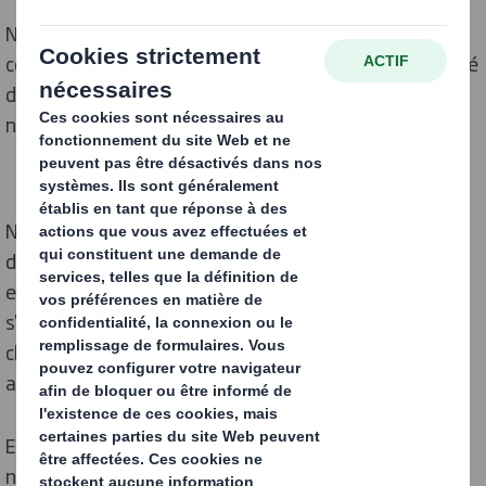
Nous jouons un rôle actif dans des centaines de
communautés à travers le monde et avons la possibilité
d'apporter des améliorations au niveau local grâce aux
nombreux sites où nous opérons.
Notre programme communautaire est un élément clé
de notre stratégie de durabilité
Aujourd'hui & Demain
,
et notre objectif annuel est que 100 %* de nos sites
s'engagent et collaborent avec leurs communautés
chaque année. Nous avons atteint cet objectif chaque
année depuis 2019.
En tant qu'entreprise bienveillante et responsable,
nous nous associons à nos communautés pour fournir