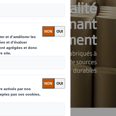
spécialité
’approvisionnant
durablement
s une gamme de papiers fabriqués à
s 100% recyclées ou issues de sources
durables