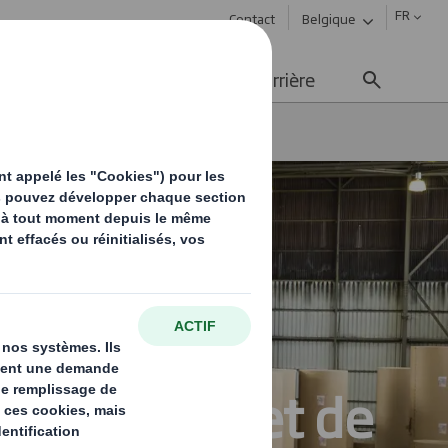
FR
Contact
Belgique
ement durable
Média
Carrière
s de carton et de