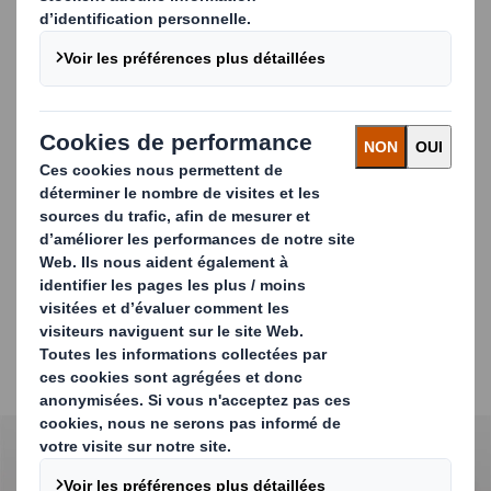
Finitions premium
Dorure à chaud ou à froid, gaufrage, marquage à froid
Papiers teintés masse, kraft brun, recyclés ou issus
de fibres vierges
Optimisation logistique & montage
Cannelures visibles ou dissimulées selon le rendu
souhaité
Impression offset ou flexo avec effets métallisés
Calages conçus pour un montage simple et rapide
Carousel. Use previous and next buttons to move betwe