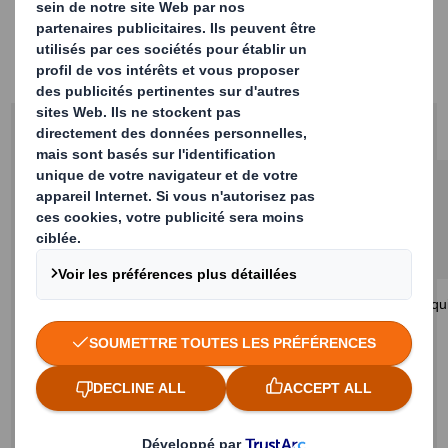
cosmétiques
Formulaire Parfums et cosmétiques
Adresse :
DS Smith Packaging France
Tour Initiale
1 Terrasse Bellini
92800 Puteaux
France
Formulaire de contact
Remplissez le formulaire ci-dessous et un membre de notre éq
contactera sous peu.
Merci !
Prénom