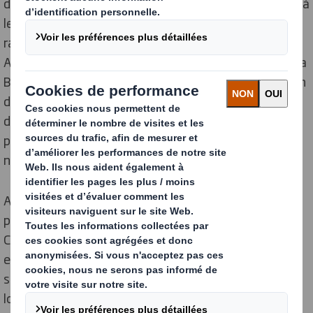
d’approvisionnement de nos clients et mieux répondre à
leurs défis. Notre activité a connu une croissance
rapide, avec l'acquisition d'entreprises en Europe et en
Amérique du Nord. Nous sommes une société cotée à la
Bourse de Londres (FTSE 100), en lien avec notre vision
de « devenir le fournisseur leader de solutions
d’emballages durables ». Nous sommes fiers des
progrès et de la croissance que nous avons réalisés sur
nos marchés.
Aujourd’hui, nous sommes présents dans plus de 30
pays et nous employons plus de 30 000 personnes.
C’est grâce aux compétences et à l'expertise de nos
employés que nous offrons à nos clients un support
stratégique sur la performance de l’emballage tout au
long de leur chaine d’approvisionnement.