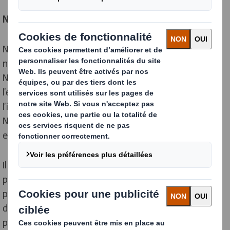
NOTRE MODELE D’ECONOMIE CIRCULAIRE :
Nous sommes reconnus dans le monde entier pour
notre innovation et pour la qualité de nos emballages.
Nos produits en carton ondulé peuvent améliorer
l'efficacité du transport et du stockage, améliorer
l'impact en magasin et stimuler les ventes de produits.
Nous recyclons ensuite les fibres de papier de nos
emballages.
Il faut deux semaines pour que la fibre de papier passe
par tout le cycle de production de DS Smith. À quoi le
parcours ressemble-t-il ? Notre vidéo sur le recyclage
d'un emballage en 14 jours suit la fibre lors de son
parcours à travers le Supply Cycle de DS Smith.