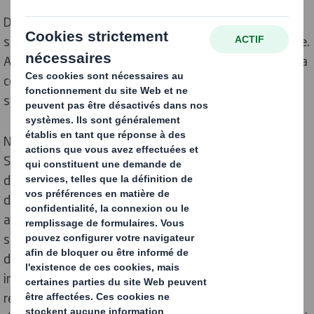
DS Smith est l'un des principaux fournisseurs de
solutions d'emballages en carton ondulé dans le monde.
Au cours des 80 dernières années, notre organisation a
connu une croissance spectaculaire, tout comme nos
services et nos domaines de compétence.
Notre histoire remonte en 1940 lorsque la famille
Smith crée une entreprise de fabrication d’emballage
dans l'est de Londres. Au cours des cinquantes
dernières années, notre réputation s’est construite
autour de la qualité de nos produits et de la
satisfaction client. Au fur et à mesure que nous nous
développions, nous avons augmenté nos capacités
industrielles - en ajoutant la fabrication du papier et le
recyclage pour avoir une approche globale de la chaîne