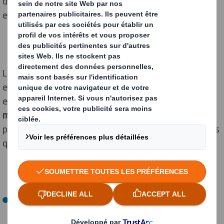
difficiles à retrouver dans d’autres matériaux (par
exemple pour la préservation des aliments).
La confusion règne encore trop souvent, notamment
entre le plastique et celui à usage unique, avec pour
effet de
provoquer un plastique bashing général qui
mériterait d’être nuancé.
Cependant, les emballages
plastiques posent effectivement différents problèmes
qui nécessitent de repenser leur utilisation :
Ils entraînent la production d’un important volume de
déchets
, notamment car une grande partie n’est pas
recyclée. Ce manque de recyclage est dû à plusieurs