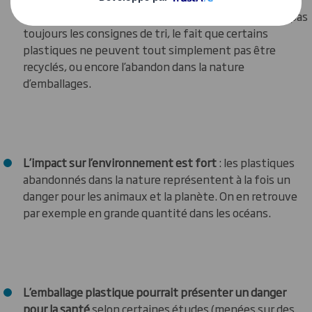
facteurs, comme les consommateurs qui ne suivent pas
toujours les consignes de tri, le fait que certains
plastiques ne peuvent tout simplement pas être
recyclés, ou encore l’abandon dans la nature
d’emballages.
L’impact sur l’environnement est fort
: les plastiques
abandonnés dans la nature représentent à la fois un
danger pour les animaux et la planète. On en retrouve
par exemple en grande quantité dans les océans.
L’emballage plastique pourrait présenter un danger
pour la santé
selon certaines études (menées sur des