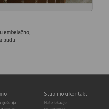
 u ambalažnoj
da budu
imo
Stupimo u kontakt
 rješenja
Naše lokacije