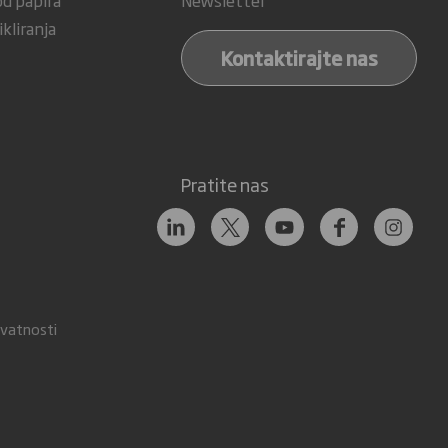
od papira
Newsletter
ikliranja
Kontaktirajte nas
Pratite nas
rivatnosti