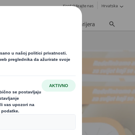
Kontaktirajte nas
Hrvatska
Održivost
Mediji
Karijera
ngresu menadžera 2025. godine