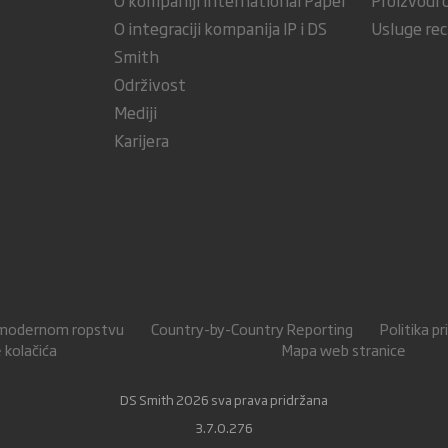
O kompaniji International Paper
Proizvodi 
O integraciji kompanija IP i DS
Usluge rec
Smith
Održivost
Mediji
Karijera
o modernom ropstvu
Country-by-Country Reporting
Politika p
 kolačića
Mapa web stranice
DS Smith 2026 sva prava pridržana
3.7.0.276