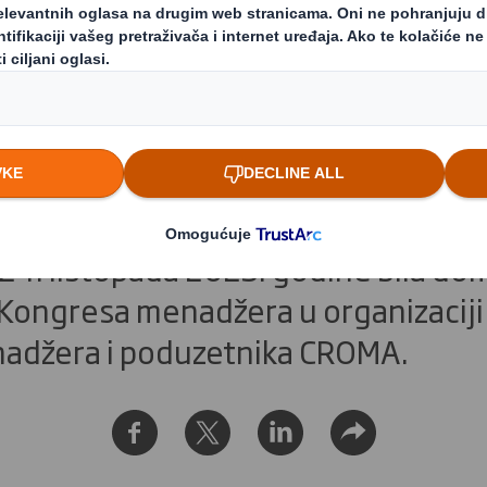
Hrvatska na Kongre
 2025. godine
i 24. listopada 2025. godine bila do
Kongresa menadžera u organizaciji
adžera i poduzetnika CROMA.