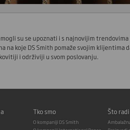
mogli su se upoznati i s najnovijim trendovima
ima na koje DS Smith pomaže svojim klijentima 
ovitiji i održiviji u svom poslovanju.
ja
Tko smo
Što rad
O kompaniji DS Smith
Ambalažna