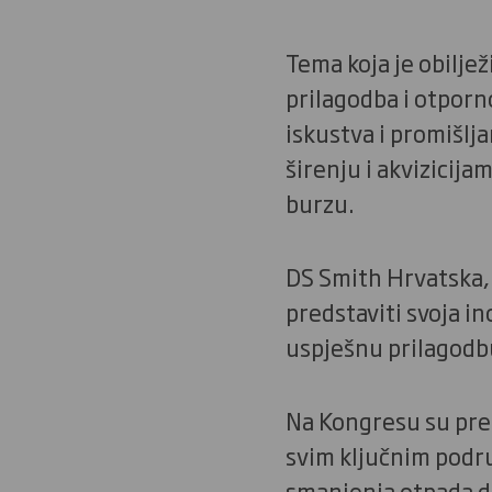
Tema koja je obilje
prilagodba i otporno
iskustva i promišlj
širenju i akvizicij
burzu.
DS Smith Hrvatska, 
predstaviti svoja 
uspješnu prilagodb
Na Kongresu su pre
svim ključnim podru
smanjenja otpada do