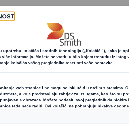
O nama
Proizvodi i usluge
osti i priopćenja za tisak
DS Smith Hrvatska na Ko