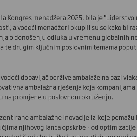
žila Kongres menadžera 2025. bila je "Liderstvo 
st", a vodeći menadžeri okupili su se kako bi ra
anja o donošenju odluka u vremenu globalnih ne
ama te drugim ključnim poslovnim temama poput k
vodeći dobavljač održive ambalaže na bazi vlaka
inovativna ambalažna rješenja koja kompanijam
u na promjene u poslovnom okruženju.
zentirane ambalažne inovacije iz koje pomažu
čjima njihovog lanca opskrbe - od optimizacije 
 poboljšanja logistike i automatizirane proizv