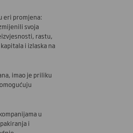
u eri promjena:
zmijenili svoja
izvjesnosti, rastu,
apitala i izlaska na
na, imao je priliku
a omogućuju
 kompanijama u
pakiranja i
odnje.