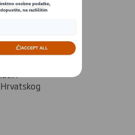
su
maćin
 Hrvatskog