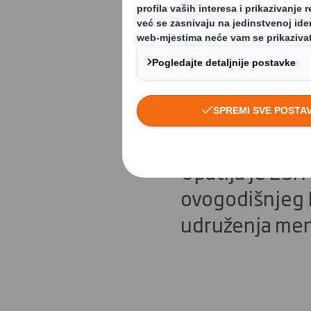
DS Smith 
menadžera
Opatija je 23. 
ovogodišnjeg 
udruženja men