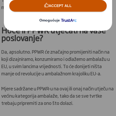
mjerama u različitim rokovima.
Hoće li PPWR utjecati na vaše
poslovanje?
Da, apsolutno.
PPWR će značajno promijeniti način na
koji dizajniramo, konzumiramo i odlažemo ambalažu u
EU, u svim lancima vrijednosti.
To će donijeti ništa
manje od revolucije u ambalažnom krajoliku EU-a.
Mjere sadržane u PPWR-u na ovaj ili onaj način utječu na
većinu kategorija ambalaže, tako da se sve tvrtke
trebaju pripremiti za ono što dolazi.