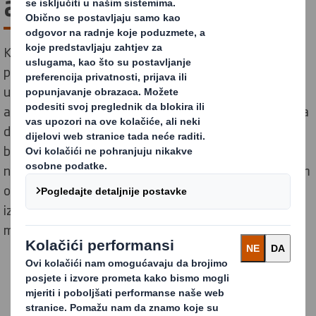
ambalažnom otpadu
Kao vodeći proizvođač održivih ambalažnih rješenja, u
potpunosti podržavamo ciljeve Europske Unije
usmjerene na kružnost ambalaže i smanjenje utjecaja
ambalaže na okoliš. Kako bismo pomogli našim kupcima
da se snađu u novim regulativama koje će oblikovati
budućnost ambalaže u Europskoj Uniji, saželi smo
najnovije informacije o Uredbi o ambalaži i ambalažnom
otpadu (PPWR), njezinoj važnosti, ciljevima i razlikama
između postojeće regulative i predloženih ključnih
mjera.