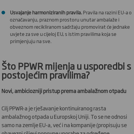
Usvajanje harmoniziranih pravila.
Pravila na razini EU-a o
označavanju, praznom prostoru unutar ambalaže i
obveznom recikliranom sadržaju promovirat će jednake
uvjete za sve u cijeloj EU, s istim pravilima koja se
primjenjuju na sve.
Što PPWR mijenja u usporedbi s
postojećim pravilima?
Novi, ambiciozniji pristup prema ambalažnom otpadu
Cilj PPWR-a je rješavanje kontinuiranog rasta
ambalažnog otpada u Europskoj Uniji.
To se ne odnosi
samo na zemlje EU-a, već i na kompanije (propisuju se
obavezni ciljevi ponovne uporabe za određene