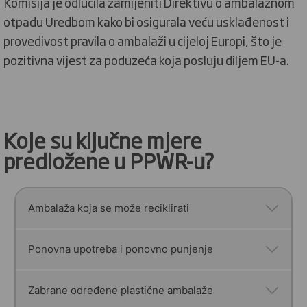
Komisija je odlučila zamijeniti Direktivu o ambalažnom
otpadu Uredbom kako bi osigurala veću usklađenost i
provedivost pravila o ambalaži u cijeloj Europi, što je
pozitivna vijest za poduzeća koja posluju diljem EU-a.
Koje su ključne mjere
predložene u PPWR-u?
Ambalaža koja se može reciklirati
Sva ambalaža u EU morat će se moći reciklirati
Ponovna upotreba i ponovno punjenje
do 2030. godine.
Zabrane određene plastične ambalaže
Sva ambalaža mora biti u skladu s kriterijima