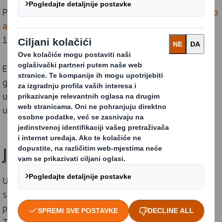
PPWR je je zakonodavni akt kojim se revidira
Direktiva o
ambalaži i ambalažnom otpadu (PPWD)
, usvojena
1990-ih i od tada nekoliko puta revidirana.
Europska komisija predložila je reviziju PPWD-a 2022.
godine, nakon što je utvrdila da ona ne sprječava
učinkovito rast ambalažnog otpada i smanjenje
utjecaja ambalaže na okoliš.
Je li PPWR već na snazi?
Uredba o ambalaži i ambalažnom otpadu (PPWR)
stupila je na snagu 11. veljače 2025., ali njezine mjere
počet će se primjenjivati tek od 12. kolovoza 2026.
Tvrtke će morati uskladiti svoje poslovanje s različitim