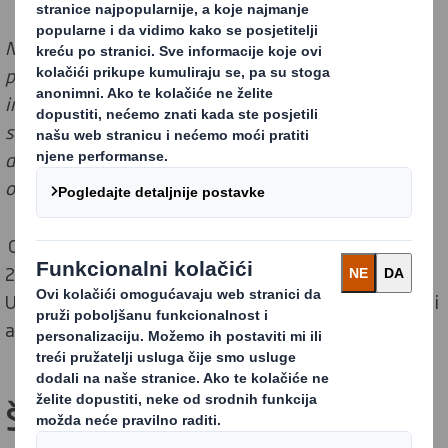
Napominjemo da ove informacije ne predstavljaju
pravni savjet.
Ovo je opći sažetak PPWR-a na temelju
informacija kojima je pristupio DS Smith.
Kompanije bi
se trebale pozvati na javno dostupne informacije koje
dijele relevantna tijela EU-a i po potrebi se savjetovati
o vlastitom stajalištu.
Ova je stranica posljednji put ažurirana 21. kolovoza
2025. Informacije na ovoj stranici preuzete su iz
Uredbe (EU) 2025/40 od 19. prosinca 2024. o ambalaži i
ambalažnom otpadu (PPWR).
Što je PPWR?