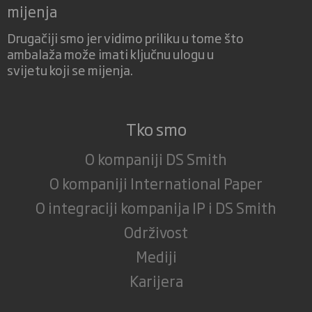
mijenja
Drugačiji smo jer vidimo priliku u tome što
ambalaža može imati ključnu ulogu u
svijetu koji se mijenja.
Tko smo
O kompaniji DS Smith
O kompaniji International Paper
O integraciji kompanija IP i DS Smith
Održivost
Mediji
Karijera