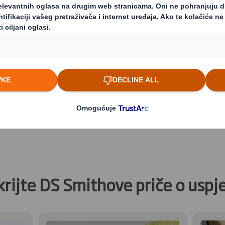
PDF
8,3
MB
krijte DS Smithove priče o uspj