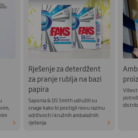
Rješenje za deterdžent
Amba
za pranje rublja na bazi
proi
papira
Višest
potroš
u
Saponia & DS Smith udružili su
distrib
vim,
snage kako bi postigli novu razinu
nim
održivosti i kružnih ambalažnih
rješenja