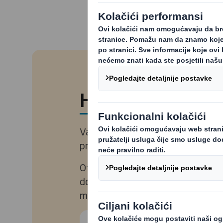
Home caRe izvje
Vaš izvještaj je spreman, možete g
preuzmite PDF.
Otkrijte koje su to 4 ambalažne 
donijeti veću vrijednost Vašim 
markama.