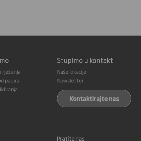
imo
Stupimo u kontakt
 rješenja
Naše lokacije
od papira
Newsletter
ikliranja
Kontaktirajte nas
Pratite nas