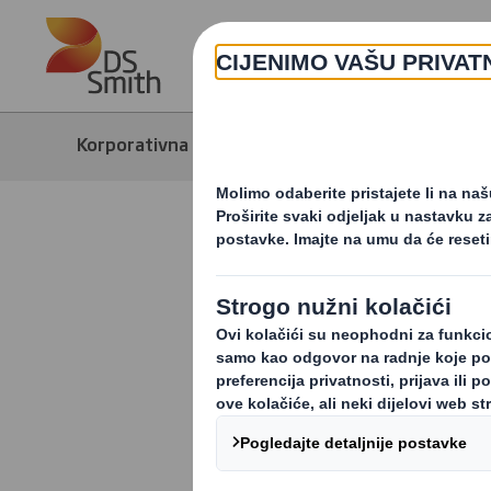
Skip to main content
Korporativna stranica
Mediji
Nov
Vaš Home c