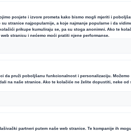
štaj
a pročitati ovdje ili
mogućnosti koje će
Kako biste vidj
Home caRe robnim
'