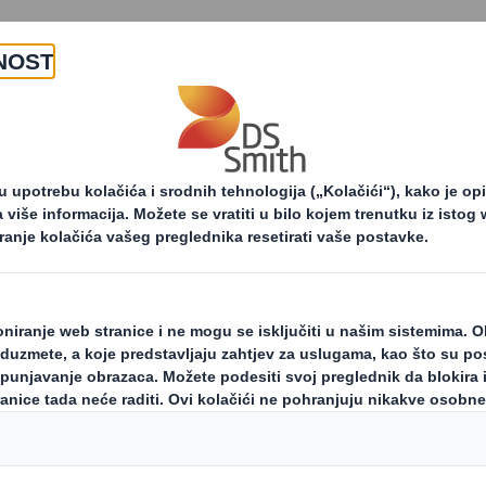
O nama
Proizvodi i usluge
osti i priopćenja za tisak
Home caRe izvještaj zahv
aRe izvještaj čeka