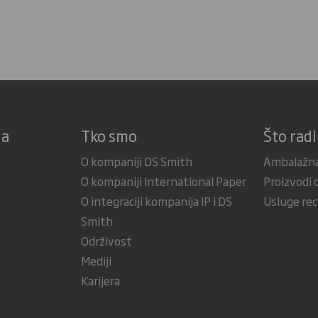
ja
Tko smo
Što rad
O kompaniji DS Smith
Ambalažna
O kompaniji International Paper
Proizvodi 
O integraciji kompanija IP i DS
Usluge rec
Smith
Održivost
Mediji
Karijera