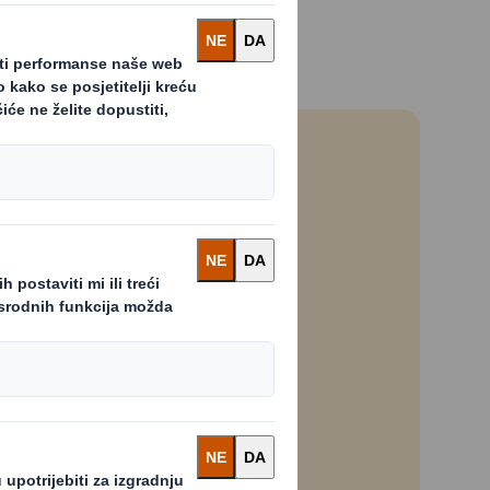
Sadržaj blokiran
eli ovaj sadržaj, morate uključiti
performans' kolačiće