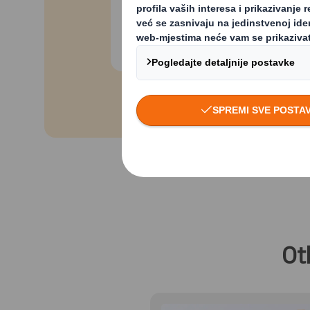
Preuzmite izvještaj u PDF
formatu
Ot