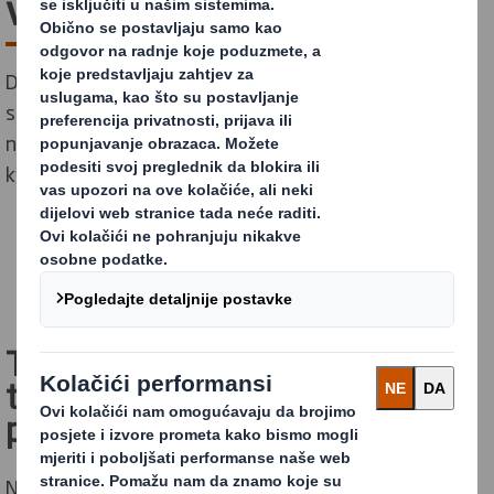
vodeća je u kvaliteti
Drukčijim razmišljanjem, tvrtka DS Smith Paper razvija
se ugovorene strategije i procese kako bi osigurala da
naši gotovi proizvodi od papira budu najbolje moguće
kvalitete.
Tvrtka DS Smith vodeća je na
tržištu u industriji proizvodnje
papira
Naš pristup budućnosti znači da nudimo jedan od