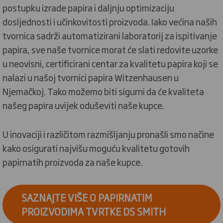
postupku izrade papira i daljnju optimizaciju
dosljednosti i učinkovitosti proizvoda. Iako većina naših
tvornica sadrži automatizirani laboratorij za ispitivanje
papira, sve naše tvornice morat će slati redovite uzorke
u neovisni, certificirani centar za kvalitetu papira koji se
nalazi u našoj tvornici papira Witzenhausen u
Njemačkoj. Tako možemo biti sigurni da će kvaliteta
našeg papira uvijek oduševiti naše kupce.
U inovaciji i različitom razmišljanju pronašli smo načine
kako osigurati najvišu moguću kvalitetu gotovih
papirnatih proizvoda za naše kupce.
SAZNAJTE VIŠE O PAPIRNATIM
PROIZVODIMA TVRTKE DS SMITH