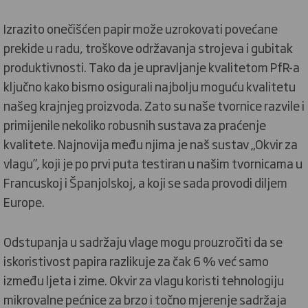
Izrazito onečišćen papir može uzrokovati povećane
prekide u radu, troškove održavanja strojeva i gubitak
produktivnosti. Tako da je upravljanje kvalitetom PfR-a
ključno kako bismo osigurali najbolju moguću kvalitetu
našeg krajnjeg proizvoda. Zato su naše tvornice razvile i
primijenile nekoliko robusnih sustava za praćenje
kvalitete. Najnovija među njima je naš sustav „Okvir za
vlagu”, koji je po prvi puta testiran u našim tvornicama u
Francuskoj i Španjolskoj, a koji se sada provodi diljem
Europe.
Odstupanja u sadržaju vlage mogu prouzročiti da se
iskoristivost papira razlikuje za čak 6 % već samo
između ljeta i zime. Okvir za vlagu koristi tehnologiju
mikrovalne pećnice za brzo i točno mjerenje sadržaja