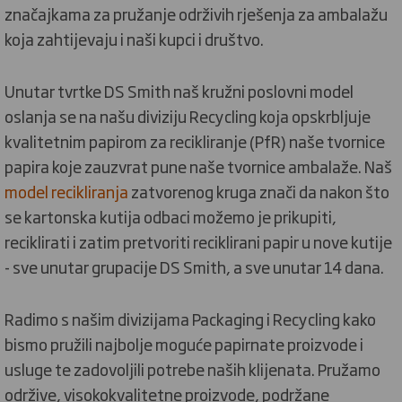
značajkama za pružanje održivih rješenja za ambalažu
koja zahtijevaju i naši kupci i društvo.
Unutar tvrtke DS Smith naš kružni poslovni model
oslanja se na našu diviziju Recycling koja opskrbljuje
kvalitetnim papirom za recikliranje (PfR) naše tvornice
papira koje zauzvrat pune naše tvornice ambalaže. Naš
model recikliranja
zatvorenog kruga znači da nakon što
se kartonska kutija odbaci možemo je prikupiti,
reciklirati i zatim pretvoriti reciklirani papir u nove kutije
- sve unutar grupacije DS Smith, a sve unutar 14 dana.
Radimo s našim divizijama Packaging i Recycling kako
bismo pružili najbolje moguće papirnate proizvode i
usluge te zadovoljili potrebe naših klijenata. Pružamo
održive, visokokvalitetne proizvode, podržane