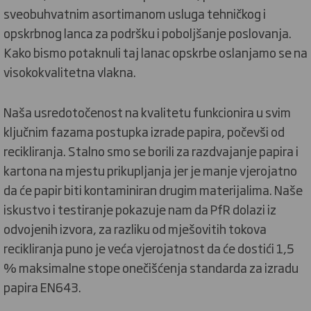
sveobuhvatnim asortimanom usluga tehničkog i
opskrbnog lanca za podršku i poboljšanje poslovanja.
Kako bismo potaknuli taj lanac opskrbe oslanjamo se na
visokokvalitetna vlakna.
Naša usredotočenost na kvalitetu funkcionira u svim
ključnim fazama postupka izrade papira, počevši od
recikliranja. Stalno smo se borili za razdvajanje papira i
kartona na mjestu prikupljanja jer je manje vjerojatno
da će papir biti kontaminiran drugim materijalima. Naše
iskustvo i testiranje pokazuje nam da PfR dolazi iz
odvojenih izvora, za razliku od mješovitih tokova
recikliranja puno je veća vjerojatnost da će dostići 1,5
% maksimalne stope onečišćenja standarda za izradu
papira EN643.