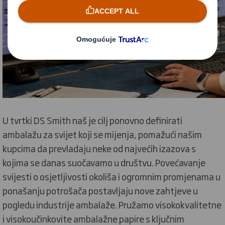
U tvrtki DS Smith naš je cilj ponovno definirati
ambalažu za svijet koji se mijenja, pomažući našim
kupcima da prevladaju neke od najvećih izazova s
kojima se danas suočavamo u društvu. Povećavanje
svijesti o osjetljivosti okoliša i ogromnim promjenama u
ponašanju potrošača postavljaju nove zahtjeve u
pogledu industrije ambalaže. Pružamo visokokvalitetne
i visokoučinkovite ambalažne papire s ključnim