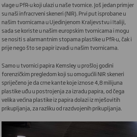
vlage u PfR-u koji ulazi u naše tvornice. Još jedan primjer
su naši infracrveni skeneri (NIR). Prvi put isprobane u
našim tvornicama u Ujedinjenom Kraljevstvu i Italiji,
sada se koriste u našim europskim tvornicama i mogu
se nositi s alarmantnim stopama plastike u PfR-u, čak i
prije nego što se papir izvadi u našim tvornicama.
Samo u tvornici papira Kemsley u prošloj godini
forenzičkim pregledom koji su omogućili NIR skeneri
spriječeno je da crne kante koje iznose 4,8 milijuna
plastike uđu u postrojenja za izradu papira, od čega
velika većina plastike iz papira dolazi iz mješovitih
prikupljanja, za razliku od razdvojenih prikupljanja.