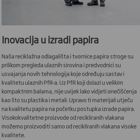
Inovacija u izradi papira
Naša reciklažna odlagališta i tvornice papira stroge su
prilikom pregleda ulaznih sirovina i predvodnici su
usvajanja novih tehnologija koje određuju sastav i
kvalitetu ulaznih PfR-a. Uz PfR koji dolazi u velikim
kompaktnim balama, nije uvijek lako vidjeti onečišćenja
kao što su plastika i metali. Upravo ti materijali utječu
na kvalitetu papira na početku postupka izrade papira.
Visokokvalitetne proizvode od recikliranih vlakana
možemo proizvoditi samo od recikliranih vlakana visoke
kvalitete.