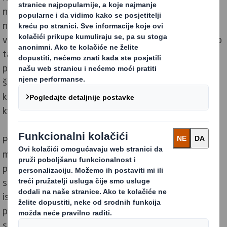
najširih izbora koji se mogu 100 % reciklirati i održivo
nabavljati kao papirni proizvodi, od materijala za
valoviti karton do specijalnih papira i kraft linera te smo
također poznati po visokoj kvaliteti našeg gotovog
proizvoda.Naša standardizirana ponuda proizvoda i
široka opskrbna mreža tvornica papira znače da svojim
kupcima diljem svijeta možemo osigurati dosljednu
kvalitetu i uslugu.
Posvećenost kvaliteti je u središtu našeg poslovnog
modela. Stalno inoviramo načine za bolju upotrebu
papirnatih vlakana. To nam omogućuje da održavamo
standarde koje naši kupci očekuju traže dok
istovremeno pronalazimo još održivije načine
proizvodnje papira potrebnih za tržište ambalaže koje
se brzo razvija.