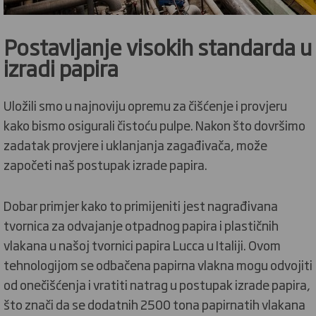
Postavljanje visokih standarda u
izradi papira
Uložili smo u najnoviju opremu za čišćenje i provjeru
kako bismo osigurali čistoću pulpe. Nakon što dovršimo
zadatak provjere i uklanjanja zagađivača, može
započeti naš postupak izrade papira.
Dobar primjer kako to primijeniti jest nagrađivana
tvornica za odvajanje otpadnog papira i plastičnih
vlakana u našoj tvornici papira Lucca u Italiji. Ovom
tehnologijom se odbačena papirna vlakna mogu odvojiti
od onečišćenja i vratiti natrag u postupak izrade papira,
što znači da se dodatnih 2500 tona papirnatih vlakana