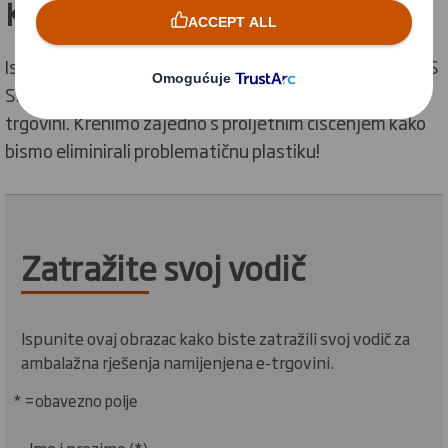
Kako možete preuzeti vodič?
Ispunite obrazac u nastavku kako biste zatražili svoj DS
Smith vodič
za ambalažna rješenja namijenjena e-
trgovini.
Krenimo zajedno s proljetnim čišćenjem kako
bismo eliminirali problematičnu plastiku!
Zatražite svoj vodič
Ispunite ovaj obrazac kako biste zatražili svoj vodič za
ambalažna rješenja namijenjena e-trgovini.
* =obavezno polje
Ime i prezime