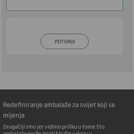
POTVRDI
Redefiniranje ambalaže za svijet koji se
mijenja
Drugačiji smo jer vidimo priliku u tome što
ambalaža može imati ključnu ulogu u