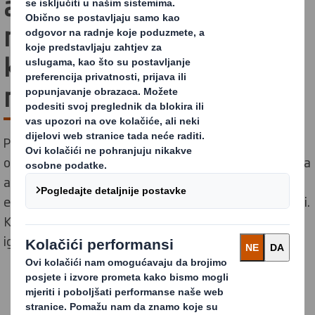
ambalažna rješenja
namijenjena e-trgovini,
koja se mogu 100%
reciklirati
Prema provedenim istraživanjima, čak 41% europskih
online potrošača smatra kako je važno da se isporučena
ambalaža može reciklirati. Uz sve veće zahtjeve
ekološki osviještenih potrošača, rastu i ekološki izazovi.
Korištenje ekološki prihvatljivih ambalažnih materijala
igra bitnu ulogu u tome.