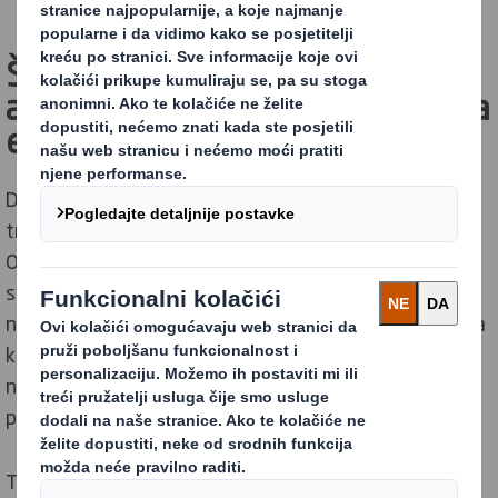
Što je to DS Smithov vodič za
ambalažna rješenja namijenjena
e-trgovini?
DS Smithov vodič namijenjen je svim kategorijama e-
trgovine te je u potpunosti besplatan za preuzimanje.
Online trgovcima na malo i robnim markama koji među
svoje kupce ubrajaju ekološki osviještene potrošače
nudi niz korisnih materijala koji će ih voditi u prijelazu na
kružno gospodarstvo, te također nudi savjete kako im
naši stručnjaci mogu pomoći da pronađu alternative
plastici.
Također uključuje zanimljive uvide, trendove i