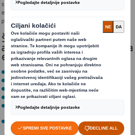
specifična ambalažna rješenja DS Smitha namijenjena
e-trgovini, koja će vam pomoći u uklanjanju
problematične plastike.
Što sadrži DS Smithov vodič za
ambalažna rješenja namijenjena
e-trgovini?
Porast (ekoloških) izazova
Činjenice o problematičnoj plastici
Predstojeće promjene za plastičnu ambalažu
Trendove
Put do 100% reciklirajuće ambalaže namijenjene e-
trgovini
Naša ambalažna rješenja