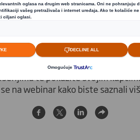
webinar - 24.11.22
ju, smanjite ambalažni otpad i uglj
 o DS Smithovim Home caRe inovati
šenjima te pokažite svojim kupcima
e se na webinar kako biste saznali vi