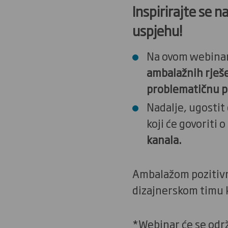
Inspirirajte se 
uspjehu!
Na ovom webinar
ambalažnih rješ
problematičnu pl
Nadalje, ugosti
koji će govoriti o
kanala.
Ambalažom pozitivn
dizajnerskom timu 
*Webinar će se odr