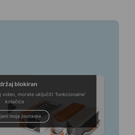
držaj blokiran
 video, morate uključiti 'funkcionalne'
kolačiće
jeni moje postavke