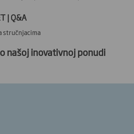
ET |
Q&A
a stručnjacima
 o našoj inovativnoj ponudi
a