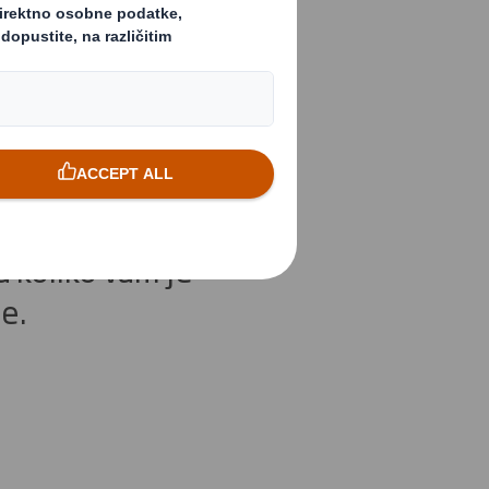
. u 11:00
ični otisak.
vnim
 koliko vam je
še.