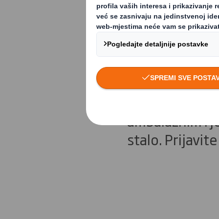
Home caRe 
Povećajte proda
Saznajte više
ambalažnim rje
stalo. Prijavit