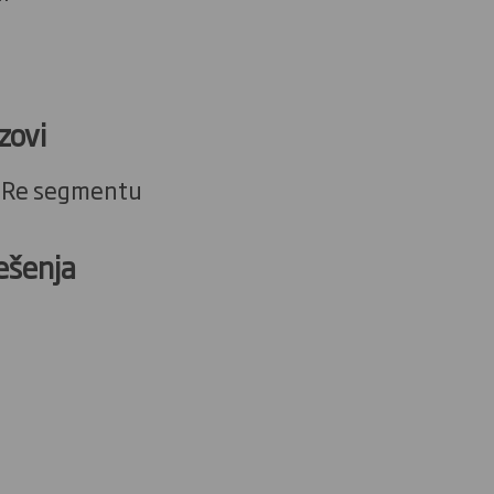
zovi
caRe segmentu
 rješenja