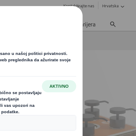
Kontaktirajte nas
Hrvatska
Održivost
Mediji
Karijera
 caRe ambalažna rješenja