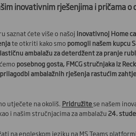
našim inovativnim rješenjima i pričama o
u saznat ćete više o našoj
inovativnoj Home c
enja
te otkriti kako smo
pomogli našem kupcu Sa
astičnu ambalažu za deterdžent za pranje rubl
t ćemo
posebnog gosta, FMCG stručnjaka iz Reck
prilagodbi ambalažnih rješenja rastućim zaht
o utječete na okoliš.
Pridružite
se našem inov
kao i našim stručnjacima za ambalažu
24. stude
žati na engleskom jeziku na MS Teams platformi