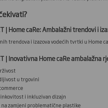
ekivati?
T |
Home caRe: Ambalažni trendovi i iza
nih trendova i izazova vodećih tvrtki u Home 
T |
Inovativna Home caRe ambalažna
rživost
ljivost u trgovini
-commerce
nkovitost i inkluzivan dizajn
 na zamjeni problematične plastike