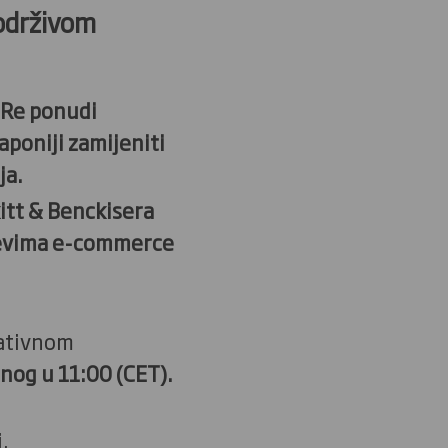
 održivom
aRe ponudi
poniji zamijeniti
ja.
itt & Benckisera
jevima e-commerce
ativnom
nog u 11:00 (CET).
.