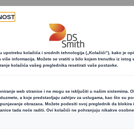
O nama
Proizvodi i usluge
osti i priopćenja za tisak
Otkrijte inovativna Home