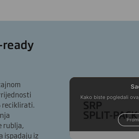
f-ready
izajnom
Sa
vrijednosti
Kako biste pogledali ovaj
reciklirati.
enja
Promi
 rublja,
a ispadaju iz