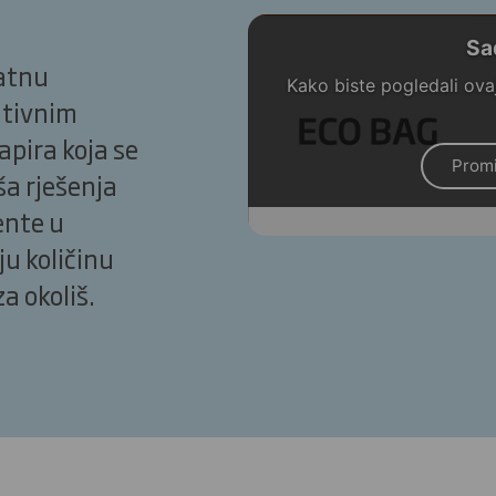
Sa
ratnu
Kako biste pogledali ovaj
ativnim
pira koja se
Promi
ša rješenja
ente u
ju količinu
a okoliš.