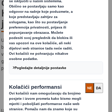
održivosti, DS Smith
Hrvatska implementirala
je zelenu enegiju
U sklopu naše strategije održivosti "Za sadašnjost i za
budućnost¨, postavljen je jedan od ključnih ciljeva
vezan uz smanjenje emisije ugljika. Naš je cilj do 2030.
godine smanjiti emisiju CO2 za 30% u odnosu na
polazno stanje iz 2015. godine.
U ostvarenju tog cilja, Hrvatska je predvodnik unutar