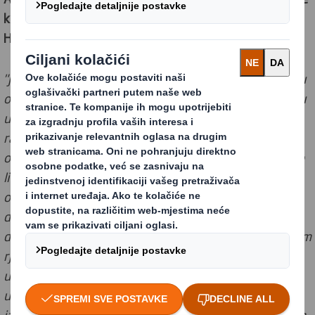
kako je iznimno ponosna na postignuće DS Smith
Hrvatske:
"Jedan od glavnih ciljeva Grupe DS Smith je biti vodeći u
održivosti. Obnovljivi izvori energije imaju važnu ulogu
u smanjenu emisije ugljičnog dioksida te je iz tog
razloga odabir proizvoda ZelEn logičan, društveno
odgovoran i dobar za okoliš. Grupa DS Smith globalni je
lider u recikliranju, ali i u razvijanju inovativnih i
održivih ambalažnih rješenja, pri čemu vodimo računa
da proizvode i sirovine u proizvodnji koristimo
društveno odgovorno. Svakodnevno svojim ambalažnim
rješenjima nastojimo smanjiti broj kamiona i emisiju
ugljičnog dioksida u atmosferu. Povećanje energetske
učinkovitosti i veća upotreba energije iz obnovljivih
izvora naš je dodatan doprinos društveno odgovornom