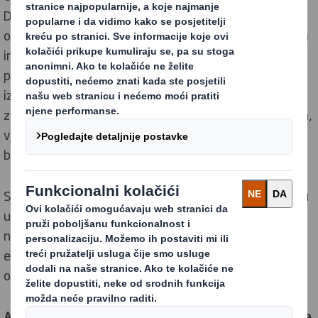
DS Smith grupe te je u svim svojim divizijama, počevši
od listopada 2020. godine, u suradnji sa HEP Opskrbom
implementirala zelenu energiju. Zelena energija
podskup je obnovljive energije i predstavlja obnovljive
izvore energije i tehnologije koji pružaju najveću korist
za okoliš. To je električna energija proizvedena iz sunca,
vjetra, geotermalne energije, bioplina, prihvatljive
biomase i malih hidroelektričnih izvora.
Svjesni smo kako obnovljivi izvori energije imaju vitalnu
ulogu u smanjenju emisije CO2 u atmosferu, stoga
nastojimo smanjiti emisiju CO2 poboljšanjem
energetske učinkovitosti i povećanjem udjela
obnovljivih izvora energije.
Ana Soldo, članica Uprave DS Smith Hrvatska, izjavila je