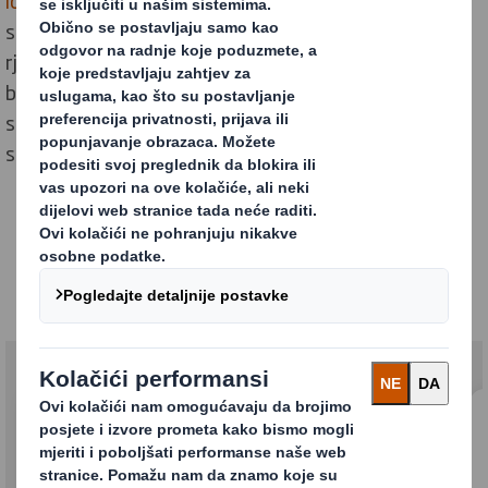
lokacijama diljem svijeta
. Naša globalna prisutnost i
stručnost omogućuju nam da pružimo inovativna
rješenja prilagođena vašim jedinstvenim potrebama,
bez obzira na industriju u kojoj poslujete jer
surađujemo s kompanijama svih veličina - od malih
startupova do vodećih multinacionalnih korporacija.
Saznajte više o DS Smithu i
našem pristupu