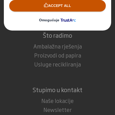
Mediji
Karijera
Što radimo
Ambalažna rješenja
Proizvodi od papira
Usluge recikliranja
Stupimo u kontakt
Naše lokacije
Newsletter