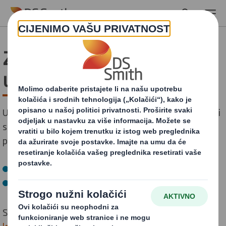
Skip to main content
Zahvaljujemo vam se na
upitu
Uskoro ćemo vas kontaktirati. U međuvremenu, želite li
saznati više o DS Smithu i našem pristupu? Slobodno
posjetite:
Naše proizvode i usluge
Najnovije vijesti iz kompanije
Saznajte više o našoj
kompaniji,
proizvodima i