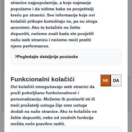
Pročitajte više o našoj strategiji održivosti