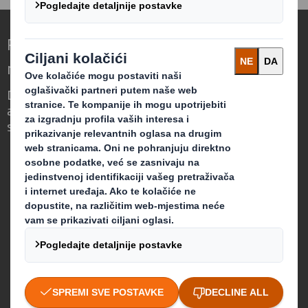
Redefiniranje ambalaže za svijet koji se
mijenja
Drugačiji smo jer vidimo priliku u tome što
ambalaža može imati ključnu ulogu u
svijetu koji se mijenja.
Tko smo
O kompaniji DS Smith
O kompaniji International Paper
O integraciji kompanija IP i DS Smith
Održivost