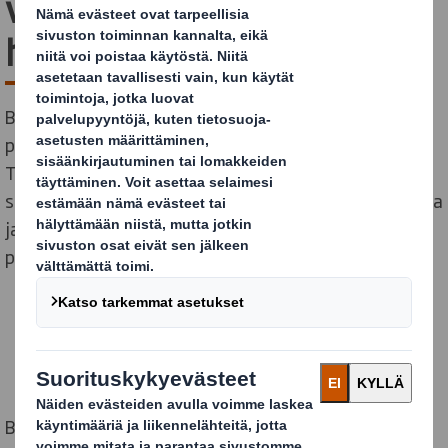
verkkokauppapakkaus on
hybdiriratkaisu
Biolanin laajassa tuotekirjossa on tuotteita liittyen
puutarhaan, huonekasveihin ja lannoitteisiin.
Tuotteita myydään monikanavaisesti ja niitä on
saatavissa myös verkkokaupasta ostettuna Suomessa
ja ulkomailla. Jokainen verkosta myytävä tuote vaatii
pakkauksen, jossa sen voi toimittaa asiakkaalle.
Biolanissa pakkaus on tärkeä osa tuotetta ja sitä