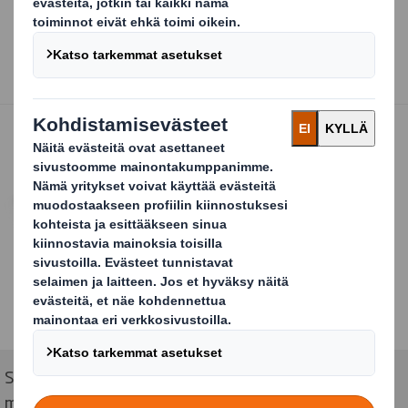
Sammalnapit -tuotteen pakkaus on suunniteltu
monikanavaiseen myyntiin.