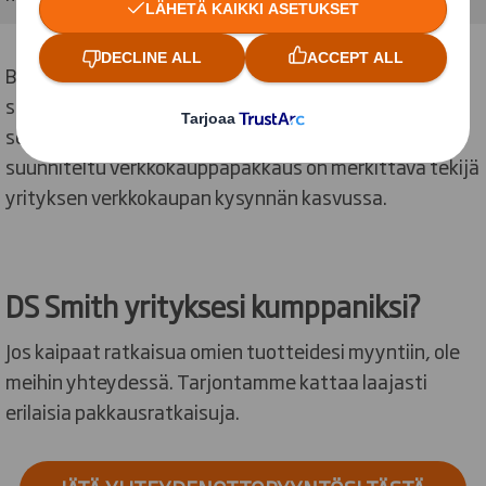
Biolanissa arvostetaan sitä, että pakkaus on
suunniteltu verkkokauppaa varten ja se huomioi koko
sen logistisen ketjun, jossa sen tulee toimia. Hyvin
suunniteltu verkkokauppapakkaus on merkittävä tekijä
yrityksen verkkokaupan kysynnän kasvussa.
DS Smith yrityksesi kumppaniksi?
Jos kaipaat ratkaisua omien tuotteidesi myyntiin, ole
meihin yhteydessä. Tarjontamme kattaa laajasti
erilaisia pakkausratkaisuja.