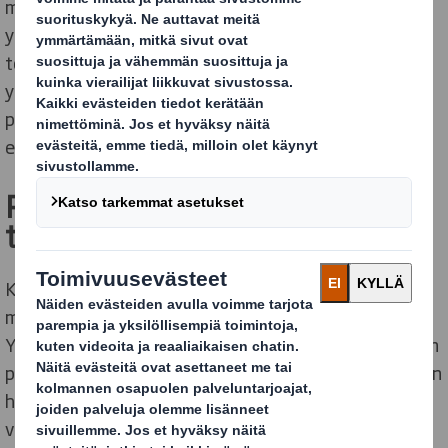
mietitään jo varhaisessa vaiheessa tuotekehityksen
yhteydessä. Yritykselle, joka haluaa omalla
toiminnallaan pienentää ihmisen aiheuttamaa
ympäristökuormitusta, on merkityksellistä, että
pakkaukset ovat ekologisia, toimivat logistiikassa ja
että ne saadaan helposti nostettua esiin kaupassa.
Pakkaus, joka toimii monella
tavalla
Kun yrityksessä mietittiin Sammalnapit -tuotteelle
myyntipakkausta, kääntyi se DS Smithin puoleen.
Yhteistyön näkyvänä hedelmänä syntyi aaltopahvinen
pakkaus, joka palvelee sekä tuotepakkauksena kaupan
hyllyssä että toimii postituspakkauksena
verkkokaupassa.