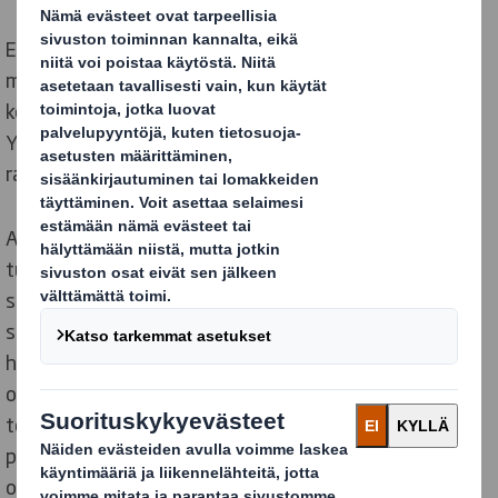
EcoWipes on kuitukankaiden valmistaja, jonka
materiaalia käytetään pääasiassa lastentuotteissa,
kosmetiikassa, hygieniatuotteissa ja kotitalouksissa.
Yritys etsii jatkuvasti innovaatioita ja
ratkaisuidenoptimointia.
Aloitimme muutoksen tutustumalla asiakkaan
tuotantolinjaan ja etsimällä sen avulla
säästömahdollisuuksia. Yksi tunnistamistamme
säästöistä koski aaltopahvista valmistettuja
hyllyvalmiita myymäläpakkauksia brändin johtavalle
omalle tuotemerkille. DS Smithin asiantuntijat
totesivat, että käytössä olevien liimattujen
pakkausten osalta on löydettävissä
optimointimahdollisuus.