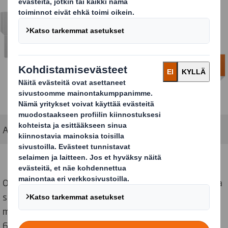
Aiempi versio ylempänä, optimoitu versio alempana.
Olemassa oleva kansi oli rakenteeltaan hyvin vankka ja
se oli koko matkalta liimattu. Kun kansi muutettiin U:n
malliseksi saatiin aikaiseksi materiaalisäästöä jopa
60%.