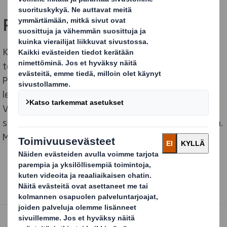
Ratkaisu
Kaksiosaiseen hyllyvalmiiseen myymäläpakkaukseen
tehdyt muutokset:
Pohja oli aiemmin liimattu ja se oli koko pakkauksen
levyinen. Nyt yhtä sen läppää lyhennettiin.
Vahvistamalla pakkauksen pohjan kantokykyä saatiin
siihen pienempi pohjaläppä, joka toimii automaatiossa.
Muutos vähensi raaka-aineen määrää 18%.