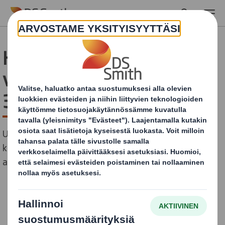
Skip to main content
Hyllyvalmis pakkaus
vähensi 10% päästöjä ja
30% kuluja
Uusi hyllyvalmis myymäläpakkaus tuotti 30%
kustannussäästöt toimitusketjussa. Samalla sen
ansiosta päästöt pienenivät 10%.