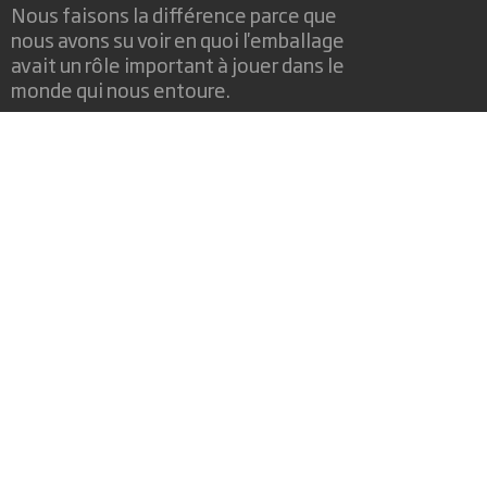
Nous faisons la différence parce que
nous avons su voir en quoi l'emballage
avait un rôle important à jouer dans le
monde qui nous entoure.
Qui sommes-nous ?
A propos
Investisseurs
Développement durable
Actualité
Carrière