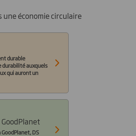
s une économie circulaire
nt durable
e durabilité auxquels
eux qui auront un
n GoodPlanet
on GoodPlanet, DS