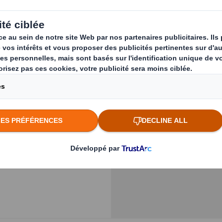
ésenter et porter les
t impatient de
Previous slide
t commandé, c’est
nce unique.
cients de l’impact
Cliquez pour agrandir l
ttendent à recevoir
aussi un emballage
 éléments forts