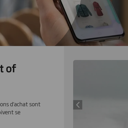
t of
Carousel. Use previous
ons d'achat sont
Previous slide
oivent se