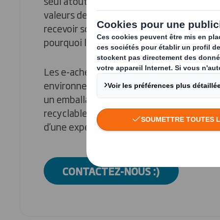
seul atout pour protéger, transporter, pr
valeurs de la marque. Tout e-acheteur es
recevoir son colis et découvrir le produi
pourquoi l’unboxing devient une expérie
Les e-acheteurs sont de plus en plus cons
environnemental de l’e-commerce. Ils s’a
un emballage adapté à leur produit mais 
recyclable. Ces attentes deviennent des
d’une expérience client réussie.
CONTACTEZ-NOUS :)