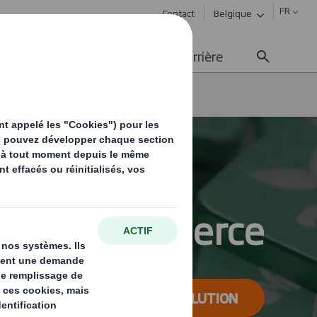
FR
Contact
Belgique
ement durable
Média
Carrière
e pour un monde qui change
E-commerce
COMMANDEZ VOTRE SOLUTION