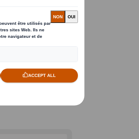
rge gamme
ur répondre aux
 vente et des
ques et
t atteindre vos