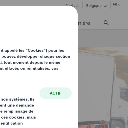
FR
Contact
Belgique
ement durable
Média
Carrière
res