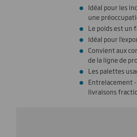
Idéal pour les i
une préoccupati
Le poids est un f
Idéal pour l'expo
Convient aux con
de la ligne de pr
Les palettes us
Entrelacement - 
livraisons fract