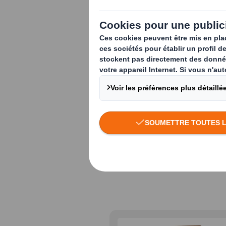
Palettes légè
d'applications
Nous avons dévelop
exigences des expor
utilisations indust
ergonomiques pour 
objectifs de durabil