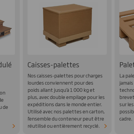
dulé
Caisses-palettes
Pale
Nos caisses-palettes pour charges
La pale
lourdes conviennent pour des
jamais
poids allant jusqu'à 1 000 kg et
techno
ton
plus, avec double empilage pour les
brevet
de
expéditions dans le monde entier.
sur le
u de
Utilisé avec nos palettes en carton,
possib
l'ensemble du conteneur peut être
cadre.
réutilisé ou entièrement recyclé.