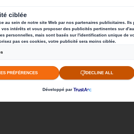
x domestiques
nge
Qui sommes-nous ?
Que fai
A propos
Solutions 
Investisseurs
Produits d
Développement durable
Services d
Actualité
Carrière