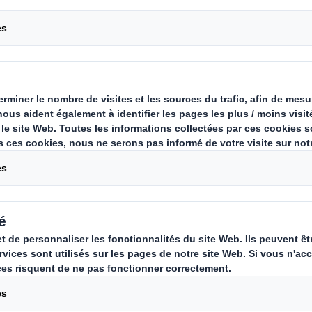
Pour se différencier et augmenter l’acte d’
d’un emballage performant en linéaire. Les
communiquer de façon émotionnelle avec l
nutritionnelle et la qualité des ingrédients.
Raconter une histoire cohérente et engage
est essentiel, que les produits se vendent
innovons constamment pour développer de
nouvelles tendances des consommateurs : l
pour les animaux de compagnie.
Contactez nous !
ervices
Solutions d'emballage
Marchés
Produits 