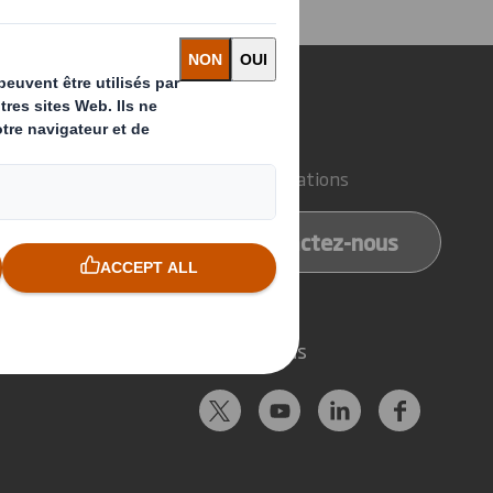
sons-nous ?
Contact
d'emballage
Nos implantations
e papier
Contactez-nous
e recyclage
Suivez-nous