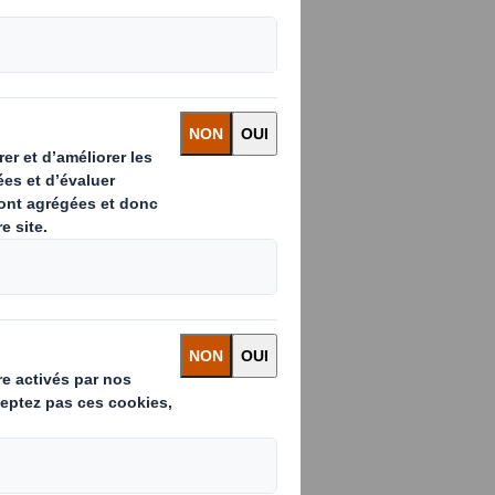
achat, les marques doivent se doter
 produits doivent également
es consommateurs sur la valeur
ante sous forme de « storytelling »
 en magasin ou en ligne. Nous
s emballages qui répondent aux
es aliments bio, crus et pratiques
non-alimentaires