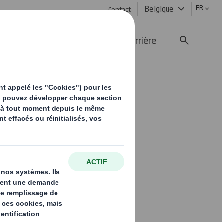
FR
Belgique
Contact
ement durable
Média
Carrière
s animaux
 est indispensable d'avoir
 et répondent aux
animaux de compagnie.