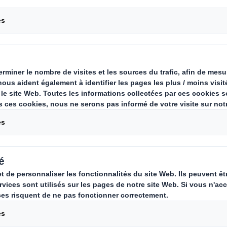
s pour produits da
veloppé une gamme d'emballages 
t traitements de carton spécifiqu
culièrement adapté au transport d