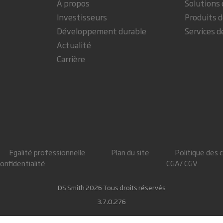
A propos
Solutions 
Investisseurs
Produits d
Développement durable
Services d
Actualité
Carrière
Egalité professionnelle
Plan du site
Politique des 
confidentialité
CGA/ CGV
DS Smith 2026 Tous droits réservés
3.7.0.276