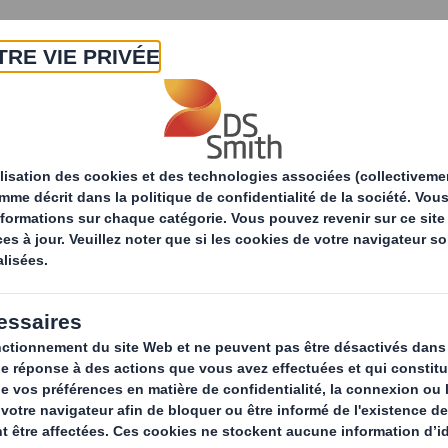
A propos
Produits & Services
Développ
Solutions
Emballages
d'emballage
consommateurs