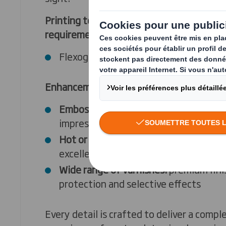
Printing techniques adapted to your qua
requirements
Flexography, offset, digital
Enhancements for an exceptional finish
Embossing:
striking relief effects that
impression
Hot or cold foil stamping:
brilliance, 
excellence
Wide range of varnishes:
premium fini
protection and selective effects
Every detail is crafted to deliver a comp