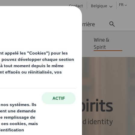
FR
Contact
Belgique
ement durable
Média
Carrière
Vins &
Wine &
spiritueux
Spirit
Wine & Spirits
Enhance your brand identity