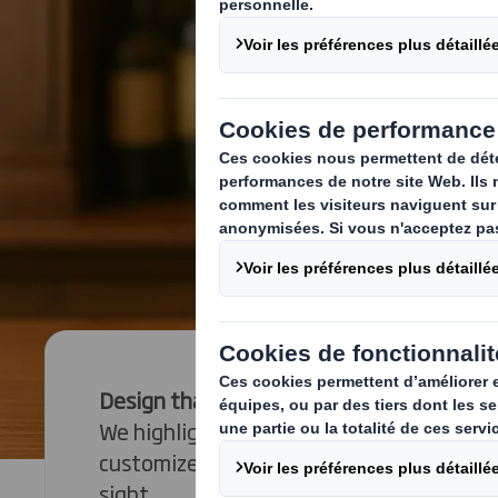
Design that reflects your brand
We highlight the unique DNA of your bra
customized solutions designed to spark e
sight.