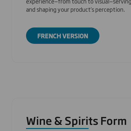
experience—from touch to visual—serving
and shaping your product’s perception.
FRENCH VERSION
Wine & Spirits Form