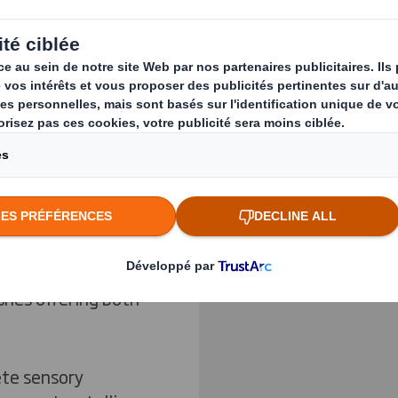
lity and volume
Previous slide
Cliquez pour agrandir l
 leave a lasting
refinement, and
shes offering both
lete sensory