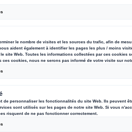
Carousel. Use previous
nd through
motion at first