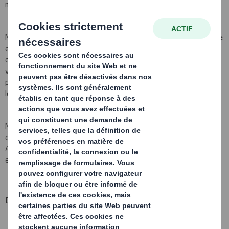
milliards de caisses à partir de fibres recyclées chaque année.
Nous sommes la première société de recyclage du carton en France
et en Europe. Nous en collectons environ six millions de tonnes
chaque année. Nous sommes capables de traiter n’importe quel
volume de carton ondulé. Ainsi, où que vous soyez en France, nous
pouvons vous aider pour tout, du recyclage du carton et de la
location d’équipement à la gestion globale des déchets.
Nous sommes fiers de travailler pour quelques-unes des
organisations les plus connues d’Europe comme Aldi, Tesco,
Auchan, et Laithwaite’s, mais aussi des milliers de petites
entreprises appartenant à des secteurs d’activité variés.
DS Smith Recycling propose :
L’enlèvement garanti des matériaux