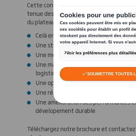
Cette conception unique se caractérise p
tenue des produits cylindriques et une pl
du plateau.
Celà entraine de nombreux avantages
Une stabilité accrue (palettisation...)
Une meilleure résistance à la torsion
Une manipulation facilitée tout au lon
logistique et jusqu'au point de vente
Une optimisation de matière/surface 
Une réduction des coûts
Une amélioration des performances e
dévelopement durable
Téléchargez notre brochure et contactez 