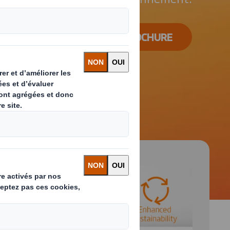
TELECHARGEZ LA BROCHURE
 and next buttons to move between slides. Only the cu