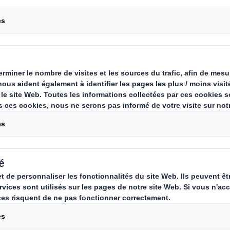
teau optimisé qui
Carousel. Use previous
lindriques (boîtes
tilisé pour de