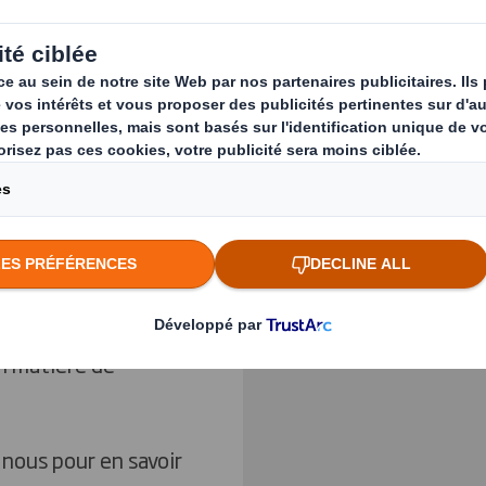
ar une meilleure
Previous slide
us grande rigidité
:
Cliquez pour agrandir l
g de la chaine
peut être étudiée
n matière de
nous pour en savoir