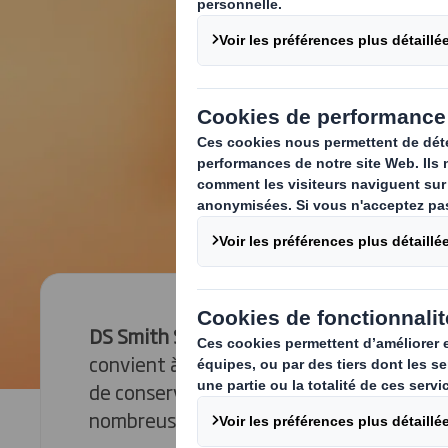
DS Smith Safe Tray
est un modèle de pla
convient à divers formats d'emballages cy
de conserve, bocaux...) et qui peut être u
nombreuses catégories de produits.