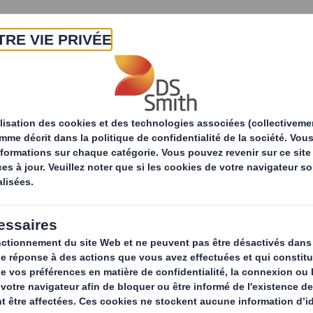
A propos
Produits & Services
Développ
Safe Tray.
Une conception 
résistance