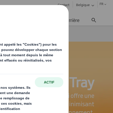
FR
Contact
Belgique
ement durable
Média
Carrière
Safe Tray
optimisée des plateaux qui offre une
 sans compromis tout en minimisant
l'impact sur l'environnement.