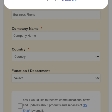
Business Phone
Company Name
Country
Function / Department
Yes, I would like to receive communications, news
and updates about products and services of
DS
Smith
by email.