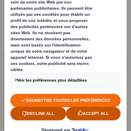
First Name
Last Name
Email