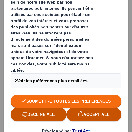
Company Name
Country
Function / Department
Yes, I would like to receive communications, news
and updates about products and services of
DS
Smith
by email.
You can always withdraw your consent to our email