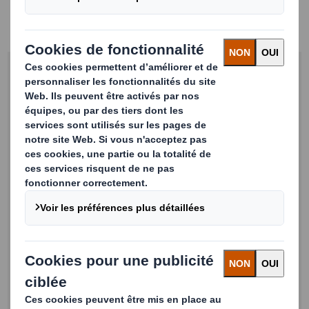
l'emballage à travers
l'Europe.
Remplissez
le
formulaire
pour y
accéder
.
Get Full Access to the Webinar
First Name
Last Name
Email
Business Phone