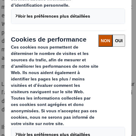
mutation ». En pensant différemment et en travaillant
en étroite collaboration avec notre client Laithwaite's
Wine, nous avons développé les stratégies adéquates
pour boucler la boucle sur plus de 1 000 tonnes
d'emballages en carton, garantissant ainsi que les
matériaux restent dans le cycle d'approvisionnement
aussi longtemps que possible et que leur valeur
maximale soit obtenue.
Laithwaite's Wine est le numéro 1 au Royaume-Uni pour
l'achat de vin en ligne. Ses clients peuvent choisir parmi
des milliers de vins, spiritueux et cadeaux, livrés
directement à leur domicile.
Ils partagent notre vision de la durabilité, ce qui nous a
permis de mettre en place un modèle en boucle fermée