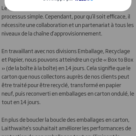
Le recyclage en boucle fermée est en principe un
processus simple. Cependant, pour qu'il soit efficace, il
nécessite une collaboration et un partenariat à tous les
niveaux de la chaîne d'approvisionnement.
En travaillant avec nos divisions Emballage, Recyclage
et Papier, nous pouvons atteindre un cycle « Box to Box
» (de la boîte à la boîte) en 14 jours. Cela signifie que le
carton que nous collectons auprès de nos clients peut
être traité pour être recyclé, transformé en papier
neuf, puis reconverti en emballages en carton ondulé, le
tout en 14 jours.
En plus de boucler la boucle des emballages en carton,
Laithwaite's souhaitait améliorer les performances de