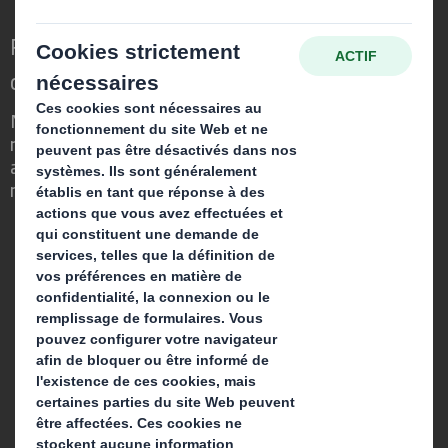
Repenser l’emballage pour un monde qui
change
Nous faisons la différence parce que
nous avons su voir en quoi l'emballage
avait un rôle important à jouer dans le
monde qui nous entoure.
Qui sommes-nous ?
A propos
Investisseurs
Développement durable
Actualité