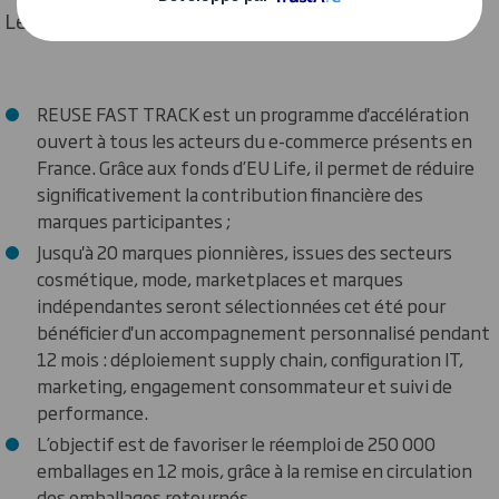
Le programme en bref
REUSE FAST TRACK est un programme d'accélération
ouvert à tous les acteurs du e-commerce présents en
France. Grâce aux fonds d’EU Life, il permet de réduire
significativement la contribution financière des
marques participantes ;
Jusqu'à 20 marques pionnières, issues des secteurs
cosmétique, mode, marketplaces et marques
indépendantes seront sélectionnées cet été pour
bénéficier d'un accompagnement personnalisé pendant
12 mois : déploiement supply chain, configuration IT,
marketing, engagement consommateur et suivi de
performance.
L’objectif est de favoriser le réemploi de 250 000
emballages en 12 mois, grâce à la remise en circulation
des emballages retournés.