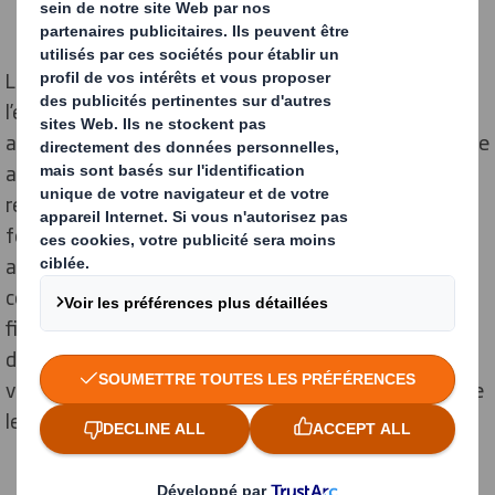
La start-up danoise
RE-ZIP
, pionnier nordique de
l’emballage réemployable, a conçu une solution
associant des emballages en carton réutilisables et une
application permettant d’encourager et de suivre les
retours.
DS SMITH
, une société d'International Paper,
fournisseur leader de solutions d'emballage durables,
apporte sa capacité de production industrielle et sa
connaissance des emballages circulaires à base de
fibres.
RAJA
, le numéro un européen de la distribution
d'emballages, distribuera les emballages RE-ZIP et
veillera au bon état des emballages retournés avant de
les remettre sur le marché.