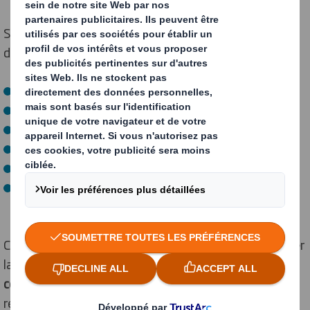
Sur le stand, plusieurs réalisations ont suscité l'intérêt
des étudiants, notamment :
E-secure (e-commerce)
PAV Lidl (Lustucru et Aoste)
Wrap Bonneval
PAV mécanisés McCormick pour Vahiné
Potager City
Un
plateau 100 % carton
, illustrant la substitution du
plastique
Ces supports ont été de véritables leviers pour engager
la discussion autour de
l'innovation
, de l'
éco-
conception
et de l'adaptation aux nouvelles
réglementations.