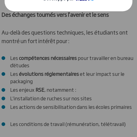
Des échanges tournés vers l'avenir et le sens
Au-delà des questions techniques, les étudiants ont
montré un fort intérêt pour :
Les
compétences nécessaires
pour travailler en bureau
d'études
Les
évolutions réglementaires
et leur impact sur le
packaging
Les enjeux
RSE
, notamment :
L'installation de ruches sur nos sites
Les actions de sensibilisation dans les écoles primaires
Les conditions de travail (rémunération, télétravail)