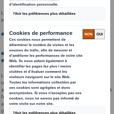
Le forum a réuni
plusieurs classes
, représentant
environ
150 à 200 étudiants
, parmi lesquelles :
2 classes de
Master Ingénierie Packaging
/
formation
RCIEC
(Responsable Conception et
Industrialisation Emballage Carton)
Des étudiants de
Licence 3 Chimie
Des profils issus de
B.U.T Packaging
Les échanges ont également été marqués par
une
grande diversité de parcours
, avec des étudiants
ayant effectué une partie de leur cursus ou de leur vie à
l'étranger (Congo, Mayotte, La Réunion, Maroc),
apportant une richesse de points de vue et
d'expériences.