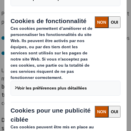
Pour représenter DS Smith, trois collaborateurs étaient
présents :
Pernelle Vroylandt
et
Tiphaine Aubertin
, Techniciennes
Bureau d'Études
Florian Riffard
, Responsable commercial secteur
Leur complémentarité a permis de présenter de
manière concrète les
métiers du bureau d'études, du
bureau méthodes, du commerce et de la
transformation
, ainsi que les réalités du terrain et les
compétences attendues.
Des solutions packaging concrètes pour illustrer nos
savoir-faire