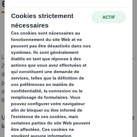
en 240 ans
Le 13 septembre, le site de Contoire-Hamel fêtait ses...
240 ans !! Sur le thème de Jules Verne, le Bureau
d'Etudes a fait un super travail : montgolfières,
poulpes, sous-marins, trains... autant de créations
originales qui ont fait le bonheur des enfants tout au
long de la visite !
Une journée placée sous le signe de la découverte et de
la famille !