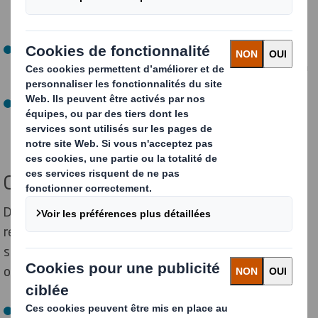
font partie des emballages durables s’ils bénéficient
d’une éco-conception à partir de matériaux recyclés.
Les
autres types de déchets
: tels que le verre,
réutilisable, mais fragile et plutôt énergivore lors de sa
première production.
Les
déchets compostables
, fabriqués à partir de
matériaux naturels (fibres végétales, bioplastiques,
papier recyclé non traité…).
Causes des déchets d'emballage
Dans un souci d’optimisation des ressources et de
réduction des coûts, il est intéressant de se pencher
sur les causes des déchets d’emballage. Dans cette
optique, il est possible de citer :
Le
sur-emballage
, générant des volumes de déchets