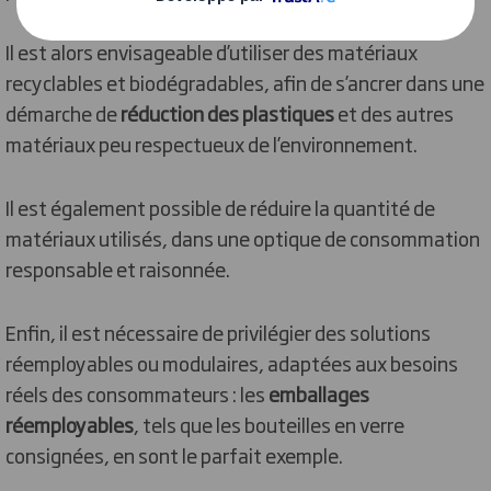
Il est alors envisageable d’utiliser des matériaux
recyclables et biodégradables, afin de s’ancrer dans une
démarche de
réduction des plastiques
et des autres
matériaux peu respectueux de l’environnement.
Il est également possible de réduire la quantité de
matériaux utilisés, dans une optique de consommation
responsable et raisonnée.
Enfin, il est nécessaire de privilégier des solutions
réemployables ou modulaires, adaptées aux besoins
réels des consommateurs : les
emballages
réemployables
, tels que les bouteilles en verre
consignées, en sont le parfait exemple.