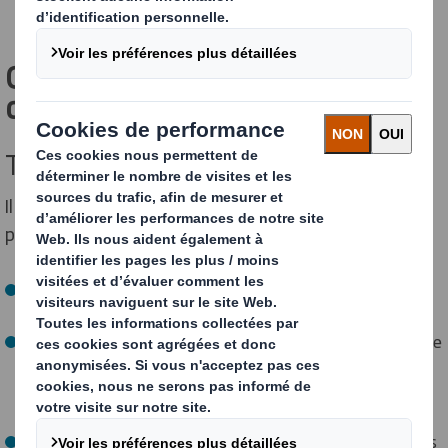
Comprendre les déchets
d'emballage
Types de déchets d’emballage
Il est possible de classer les déchets d’emballage dans
plusieurs catégories distinctes, à savoir :
Les
déchets plastiques
: responsables d’une forte
pollution en raison de leur difficulté à être recyclés.
Les
déchets de carton et de papier
qui bénéficient d’une
excellente recyclabilité, mais qui nécessitent une
gestion adéquate pour être pleinement inscrits dans
une dynamique d’économie circulaire.
Les
déchets métalliques
: résistants et réutilisables, ils