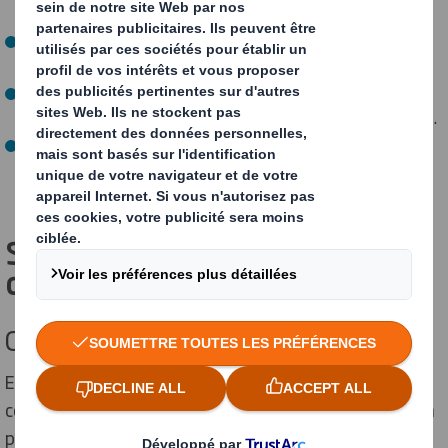
inutiles, au contraire de l’emballage minimaliste.
La
mauvaise conception des emballages
: qui s’oppose
aux emballages intelligents, axés sur la durabilité.
Le
recours à des matériaux non recyclables
qui
augmentent naturellement le taux de déchets généré.
Les
inefficacités dites industrielles
, qui comprennent
les éventuelles pertes inhérentes aux processus de
production.
Stratégies pour réduire les
déchets d'emballage
Conception d'emballages écologiques
En adoptant une
conception écologique
(ou éco-
conception) des emballages, il est possible de limiter la
production de déchets à leur source.