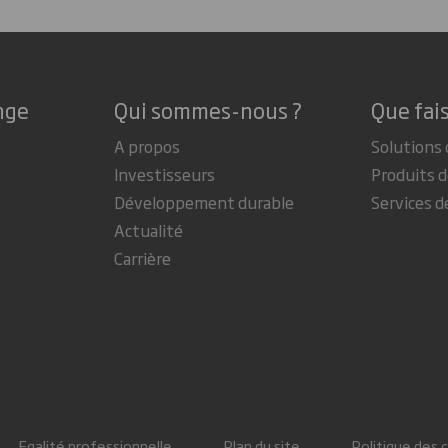
nge
Qui sommes-nous ?
Que fai
A propos
Solutions 
Investisseurs
Produits d
Développement durable
Services d
Actualité
Carrière
Egalité professionnelle
Plan du site
Politique des 