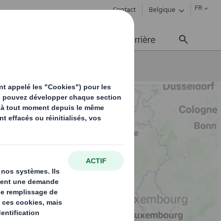
FR
Contact
Belgique
ement durable
Média
Carrière
 lutte contre le cancer du sein