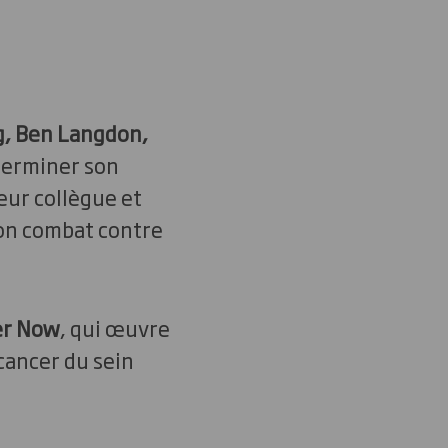
g, Ben Langdon,
 terminer son
leur collègue et
son combat contre
er Now
, qui œuvre
cancer du sein