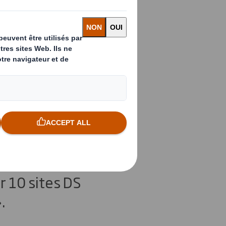
vélo pour
cer du sein
 Smith au
re
s, à travers le
r 10 sites DS
.