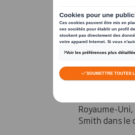
The Power 
soutenir la
Du 13 au 22 se
Royaume-Uni on
exceptionnel : 
Royaume-Uni, l
Smith dans le 