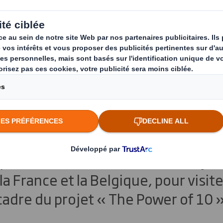
of 10 : 1 600 km à 
 lutte contre le can
ptembre 2025, six collègues de DS
t relevé un défi sportif et solidai
parcourir 1 600 km à vélo en 10 jour
a France et la Belgique, pour visite
cadre du projet « The Power of 10 »