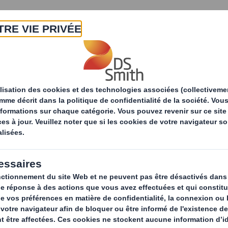
A propos
Produits & Services
Développ
tés
The Power of 10 : 1 600 km à vélo pour soutenir la