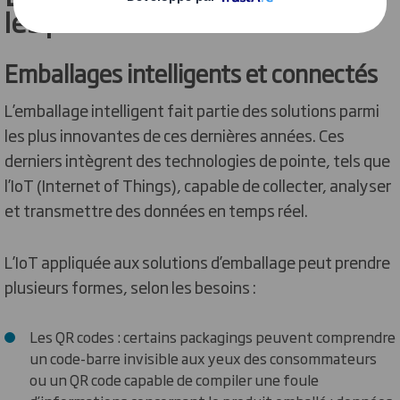
les plus innovantes en 2024
Emballages intelligents et connectés
L’emballage intelligent fait partie des solutions parmi
les plus innovantes de ces dernières années. Ces
derniers intègrent des technologies de pointe, tels que
l’IoT (Internet of Things), capable de collecter, analyser
et transmettre des données en temps réel.
L’IoT appliquée aux solutions d’emballage peut prendre
plusieurs formes, selon les besoins :
Les QR codes : certains packagings peuvent comprendre
un code-barre invisible aux yeux des consommateurs
ou un QR code capable de compiler une foule