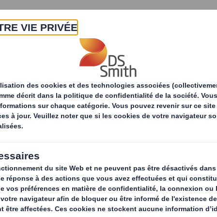
A propos
Produits & Services
Développ
tés
Quelles sont les innovations en matière de soluti