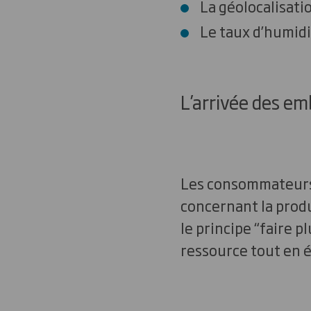
La géolocalisatio
Le taux
d’humidi
L’arrivée des e
Les consommateurs s
concernant la produ
le principe “faire p
ressource tout en é