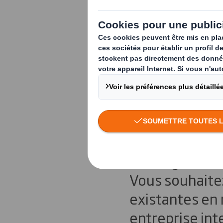
Quelles so
de solutio
Avec le dévelo
pris une import
message et de 
Vous souhaite
existantes en 
entreprise int