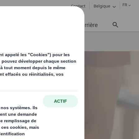
FR
Contact
Belgique
ement durable
Média
Carrière
ons d’emballage ?