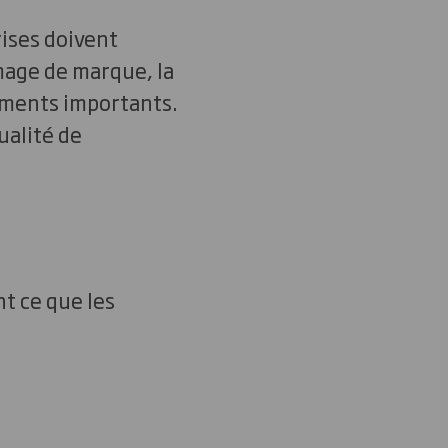
ises doivent
mage de marque, la
éments importants.
ualité de
t ce que les