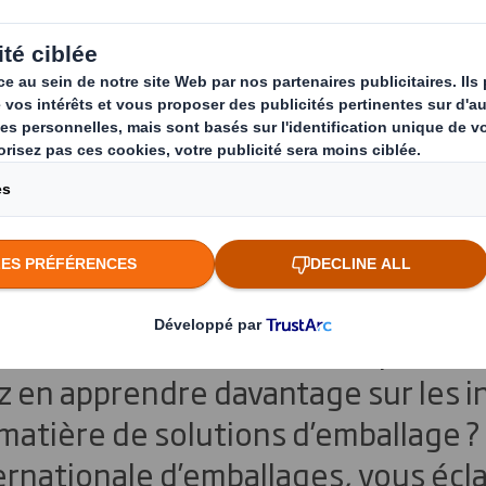
nt les innovations 
ns d’emballage ?
ppement des achats en ligne, les 
ance capitale. L’apparence du colis 
la relation entre une entreprise et 
z en apprendre davantage sur les i
matière de solutions d’emballage ?
ernationale d’emballages, vous éclai