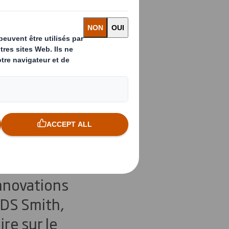
en matière
emballages ont
fait partie du
son client.
nnovations
 DS Smith,
re sur le