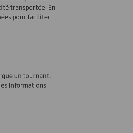
tité transportée. En
nées pour faciliter
arque un tournant.
les informations