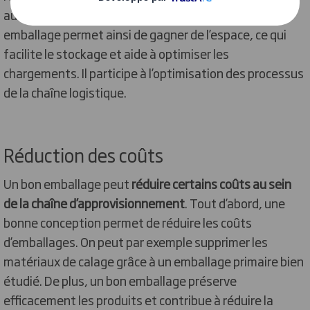
aussi un empilage régulier. La modularité d’un
emballage permet ainsi de gagner de l’espace, ce qui
facilite le stockage et aide à optimiser les
chargements. Il participe à l’optimisation des processus
de la chaîne logistique.
Réduction des coûts
Un bon emballage peut
réduire certains coûts au sein
de la chaîne d’approvisionnement
. Tout d’abord, une
bonne conception permet de réduire les coûts
d’emballages. On peut par exemple supprimer les
matériaux de calage grâce à un emballage primaire bien
étudié. De plus, un bon emballage préserve
efficacement les produits et contribue à réduire la