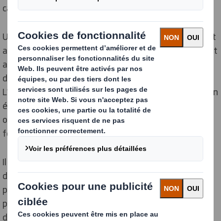
carton, mais aussi le verre ou le métal.
Un emballage adapté protège le produit des chocs tout
au long de la chaîne d’approvisionnement. Il le maintient
aussi à l’abri des éléments extérieurs qui pourraient le
dénaturer, comme l’humidité, les salissures, etc.
L’emballage peut participer à la sécurité des produits en
évitant toute contamination par des corps étrangers
ou des allergènes. Cette propriété est d’ailleurs
fondamentale pour un
emballage alimentaire
.
Il existe plusieurs niveaux d’emballages dans la chaîne
d’approvisionnement. Chaque couche contribue à
préserver la qualité des produits.
L’emballage primaire
protège directement le contenu, comme c’est le cas
d’un paquet de gâteaux.
L’emballage secondaire
sert à