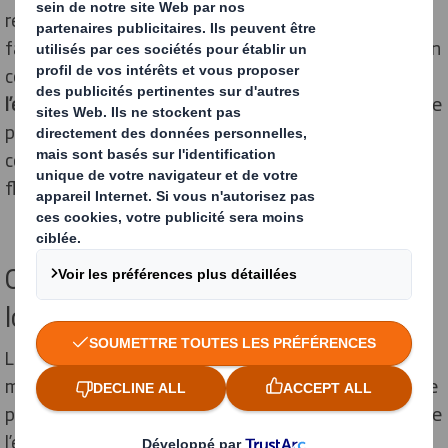
regrouper plusieurs UVC, ou unités de vente, pour
faciliter les manutentions, comme c’est le cas du carton
contenant plusieurs paquets de gâteaux. Enfin,
l’emballage tertiaire
sert à conditionner un ensemble de
produits pour faciliter le transport et le stockage,
comme c’est le cas d’une palette ou d’un emballage
flexible tel qu’un film.
Optimisation de l’espace et de la
logistique
La
bonne conception d’un emballage
peut faciliter la
manutention par son ergonomie. De plus, un emballage
personnalisé aux formes étudiées et ajustées optimise
l’espace utilisé. Il permet un meilleur remplissage, mais