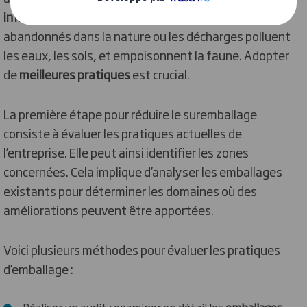
infrastructures de tri
sont surchargées. Les déchets
abandonnés dans la nature ou les décharges polluent
les eaux, les sols, et empoisonnent la faune. Adopter
de
meilleures pratiques
est crucial.
La première étape pour réduire le suremballage
consiste à évaluer les pratiques actuelles de
l’entreprise. Elle peut ainsi identifier les zones
concernées. Cela implique d’analyser les emballages
existants pour déterminer les domaines où des
améliorations peuvent être apportées.
Voici plusieurs méthodes pour évaluer les pratiques
d’emballage :
Réaliser un audit : examiner en détail les
emballages