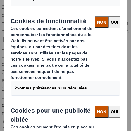
Dans un contexte de crise climatique, la durabilité
devient une préoccupation croissante. Les
consommateurs comme les entreprises sont de plus en
plus conscients du
coût environnemental
de leurs choix.
Il est désormais urgent de prendre des mesures pour
diminuer l’empreinte carbone des activités humaines.
Le
suremballage
fait partie des pratiques pointées du
doigt en raison de la pollution dont il est responsable.
Ces
dernières années
ont été marquées par une forte
augmentation des déchets
produits en France. Près de
90
milliards d’emballages
sont jetés tous les ans.
L’utilisation excessive d’emballages pour le
conditionnement des produits
ne peut plus durer. La
réduction des déchets
représente un défi majeur pour
les entreprises soucieuses de leur empreinte
écologique. DS Smith s’impose comme un partenaire