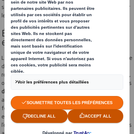
stratégique pour les entreprises cherchant à optimiser
leurs emballages pour un avenir plus durable.
Évaluer vos pratiques actuelles
en matière d’emballage
Le suremballage est une méthode encore très courante
dans les entreprises. Ces
emballages inutiles
se
retrouvent notamment dans les
produits alimentaires
,
où les
portions individuelles
sont fréquentes. Certaines
denrées nécessaires
nécessitent une protection
accrue, mais des efforts doivent globalement être
fournis. La vente et l’
achat de produits suremballés
entraînent des conséquences néfastes pour
l’environnement. Les ressources naturelles nécessaires
aux
matières premières
sont surexploitées, les