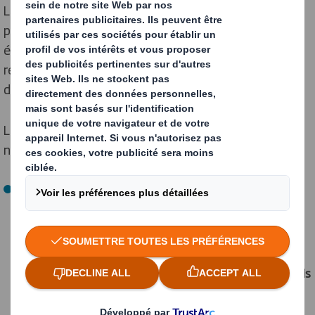
Les
contenants réutilisables
visent à réduire la
production de déchets tout en offrant des avantages
économiques. Opter pour des
solutions d’emballage
réutilisable permet à l’entreprise de s’inscrire dans une
démarche d’
économie circulaire
.
Les
avantages des emballages
réutilisables sont
nombreux :
Améliorer l’image de marque : les
emballages
écologiques
répondent aux attentes des
consommateurs en matière d’écoresponsabilité des
entreprises. C’est un moyen efficace de concrétiser ses
engagements environnementaux, ses valeurs, de se
distinguer des concurrents. Choisir une solution de
colis
réutilisable
a un impact positif sur la manière dont les
consommateurs perçoivent la marque. Ils seront aussi