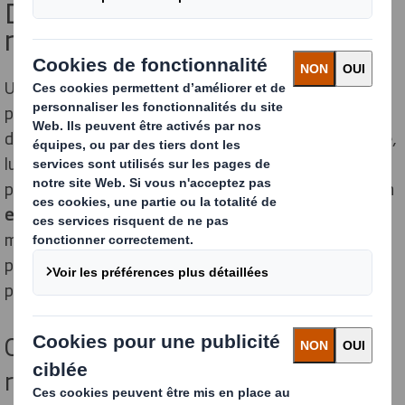
Définition de l’emballage
réutilisable
Un
emballage réutilisable
est conçu pour être utilisé
plusieurs fois sans s’altérer. Ses qualités, par exemple
de protection, restent optimales. Le packaging jetable,
lui, devient un déchet aussitôt son rôle rempli, il ne
pourra plus servir sa fonction première après usage. Un
emballage alimentaire
sera ainsi jetable dans la
majorité des cas. Des packagings d’expédition, eux,
peuvent servir plusieurs fois si leurs qualités ne sont
pas altérées.
Objectifs et avantages de la
réutilisation