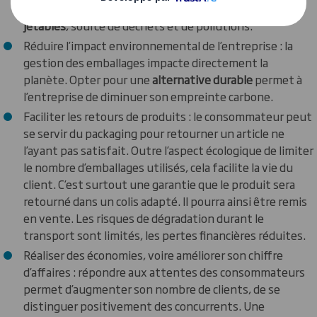
satisfaits de profiter d’une alternative aux
emballages
jetables
, source de déchets et de pollutions.
Réduire l’impact environnemental de l’entreprise : la
gestion des emballages impacte directement la
planète. Opter pour une
alternative durable
permet à
l’entreprise de diminuer son empreinte carbone.
Faciliter les retours de produits : le consommateur peut
se servir du packaging pour retourner un article ne
l’ayant pas satisfait. Outre l’aspect écologique de limiter
le nombre d’emballages utilisés, cela facilite la vie du
client. C’est surtout une garantie que le produit sera
retourné dans un colis adapté. Il pourra ainsi être remis
en vente. Les risques de dégradation durant le
transport sont limités, les pertes financières réduites.
Réaliser des économies, voire améliorer son chiffre
d’affaires : répondre aux attentes des consommateurs
permet d’augmenter son nombre de clients, de se
distinguer positivement des concurrents. Une