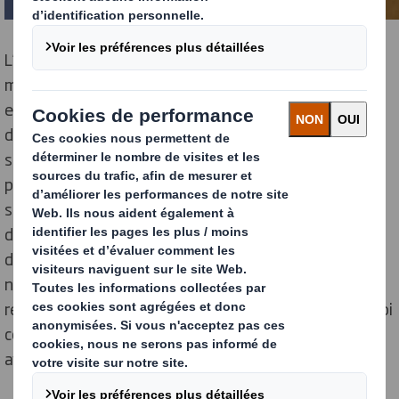
L’environnement est devenu une préoccupation
majeure pour les consommateurs comme les
entreprises. Pour réduire les émissions de gaz à effet
de serre, les
emballages à usage
unique en plastique
sont interdits. Des alternatives sont désormais
proposées, comme l’
emballage réutilisable
. Cette
solution s’inscrit dans une démarche écologique,
durable. Elle s’impose peu à peu sur le marché ces
dernières années. DS Smith propose des packagings
novateurs pour accompagner les entreprises dans la
réduction de leur empreinte carbone. Découvrez en quoi
consistent les
emballages réutilisables
, leurs
avantages écologiques et économiques.