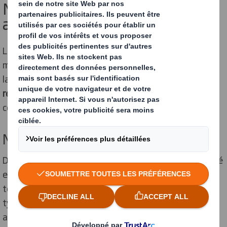
Nos 5 alternatives écologiques
au papier bulle
Le papier bulle se réinvente à travers de nouveaux
matériaux plus vertueux. Mais le
film à bulles
n’est pas
la seule option : d’autres solutions existent pour le
remplissage écologique
des
espaces vides
dans les
colis.
Nos papiers bulle de protection
DS Smith s’engage pour l’environnement et la durabilité
en développant des
solutions d’emballage
et calage
toujours plus vertueuses. Nous proposons plusieurs
types de papier bulle pour offrir aux entreprises des
alternatives écologiques efficaces.