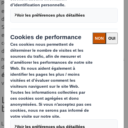
Protéger les
objets fragiles
pendant le transport est
essentiel. Le papier bulle, longtemps privilégié, pose
des problèmes écologiques, car il n’est pas recyclable.
Son attrait diminue : les réglementations
environnementales se multiplient et les
consommateurs se montrent de plus en plus soucieux
de l’écologie. Pour réduire leur empreinte carbone et
rester attractives aux yeux des clients, les entreprises
doivent choisir des solutions de
rembourrage colis
écologique
. Découvrez des alternatives plus
vertueuses pour remplacer le papier bulle.
Les inconvénients du papier
bulle traditionnel
Le papier bulle traditionnel représente un
matériau de