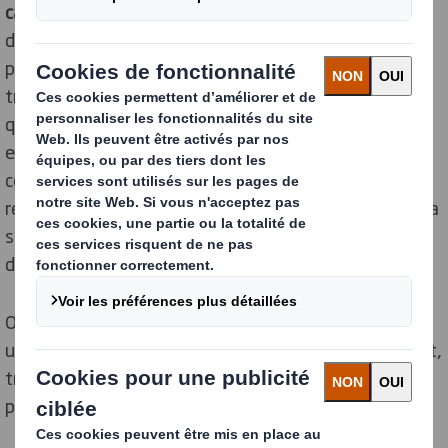
calage
efficace pour assurer une
protection optimale
des produits. Grâce à ses
bulles d’air
emprisonnées, il
protège les articles des chocs et vibrations durant le
transport, le stockage, la manutention. Malgré ses
qualités, il est aujourd’hui décrié pour des raisons
environnementales. Ce produit, majoritairement
composé de polyéthylène, se révèle très polluant. Son
recyclage est difficile, et il n’est pas biodégradable. Cela
signifie qu’il nécessitera plusieurs siècles pour se
dégrader s’il est abandonné dans la nature.
Opter pour des
solutions de calage
plus durables est
une nécessité pour protéger la planète. Heureusement,
trouver une
alternative écologique
devient de plus en
plus facile.