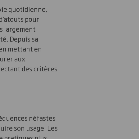
vie quotidienne,
 d’atouts pour
is largement
té. Depuis sa
 en mettant en
surer aux
pectant des critères
nséquences néfastes
uire son usage. Les
e pratiques plus