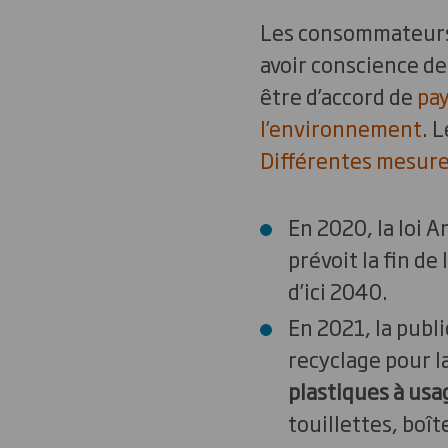
Les consommateurs s
avoir conscience d
être d’accord de
pay
l’environnement
. 
Différentes mesure
En 2020, la loi A
prévoit la fin de
d’ici 2040.
En 2021, la publi
recyclage pour l
plastiques à usa
touillettes, boî