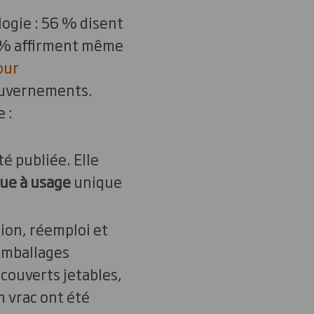
ogie : 56 % disent
7 % affirment même
our
gouvernements.
 :
té publiée. Elle
ue à usage
unique
tion, réemploi et
emballages
 couverts jetables,
n vrac ont été