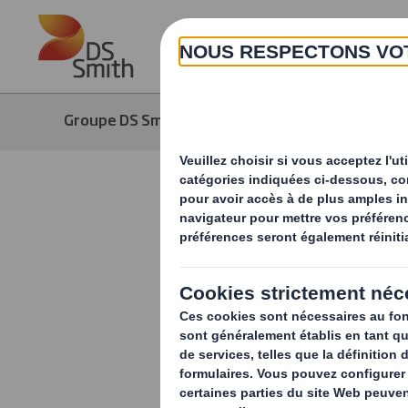
Skip to main content
Groupe DS Smith
Média
Actuali
Changer la
plastique 