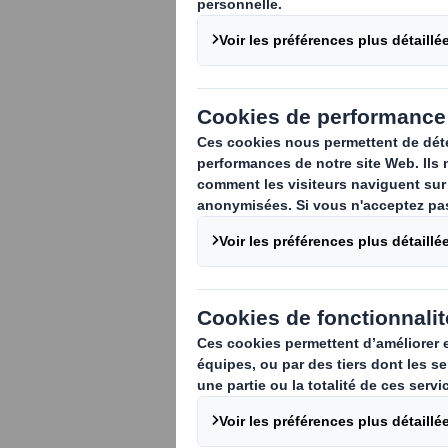
Face à l'urgen
néfaste du pla
et sociétaux p
des matériaux 
secteur du pa