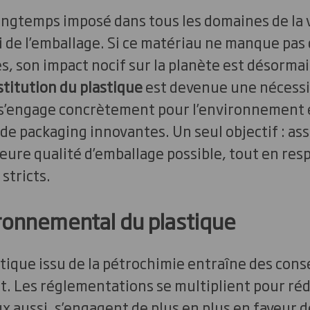
longtemps imposé dans tous les domaines de la 
i de l’emballage. Si ce matériau ne manque pas
s, son impact nocif sur la planète est désorma
titution du plastique
est devenue une nécessi
 s’engage concrètement pour l’environnement
 de packaging innovantes. Un seul objectif : as
leure qualité d’emballage possible, tout en res
tricts.
ronnemental du plastique
astique issu de la pétrochimie entraîne des co
. Les réglementations se multiplient pour réd
aussi, s’engagent de plus en plus en faveur d