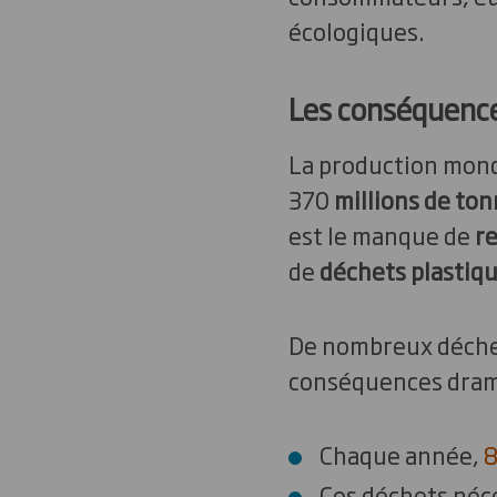
écologiques.
Les conséquence
La production mondi
370
millions de to
est le manque de
re
de
déchets plastiq
De nombreux déchets
conséquences dram
Chaque année,
8
Ces déchets néce