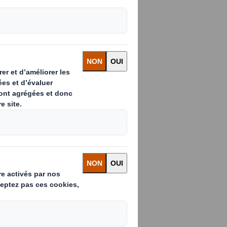
re l'impact
églementaires
es avantages
ions dans le