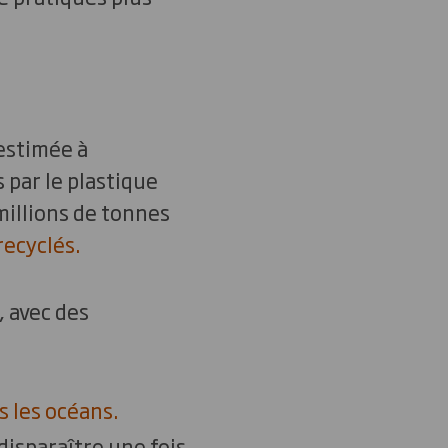
 estimée à
 par le plastique
millions de tonnes
recyclés
.
, avec des
s les océans
.
disparaître une fois