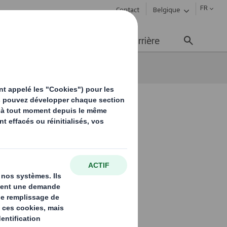
FR
Contact
Belgique
ement durable
Média
Carrière
ans l'emballage, une priorité
tion du
e priorité