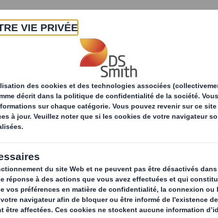
A propos
Produits & Services
Développ
tés
Changer la donne : La Substitution du plastique d
 donne : la substitu
dans l’emballage, un