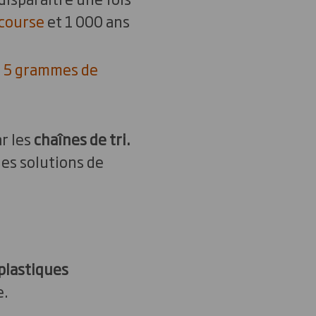
 course
et 1 000 ans
 5 grammes de
r les
chaînes de tri.
des solutions de
plastiques
e.