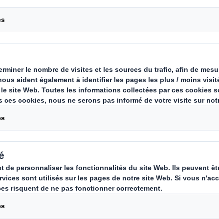
ce environnementale, l'article explo
stique sur la planète, les efforts r
our son remplacement, ainsi que l
alternatifs durables et des innovat
ckaging.