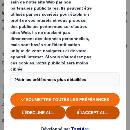
Antoine Ferchault de Réaumur, en 1751. Il servait alors
à concevoir des reliures ou cartes à jouer. Les méthodes
de fabrication se sont modernisées, puis il s’est imposé
dans de nombreux secteurs, dont le packaging.
Le carton est fabriqué en fibres de cellulose obtenues à
partir de bois, lin, chanvre, coton ou du
recyclage de
carton
et papier. Le carton est un matériau 100 %
naturel, sauf s’il est blanchi.
Il est biodégradable : s’il est laissé à l’abandon, il se
dégrade naturellement grâce aux bactéries et agents
biologiques. Il présente de nombreux atouts pour
l’environnement, puisqu’il peut également être recyclé
et fabriqué à partir du recyclage de carton.