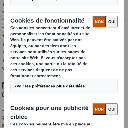
millions de tonnes de carton ondulé ont été produites
en France.
Sa
consommation a été multipliée par sept
ces dernières décennies.
Solide, efficace, écologique, le
carton cumule les atouts. Il fait aujourd’hui partie des
déchets les plus recyclés en France : en 2017,
7,3
millions de tonnes ont été collectées
.
60 % des
nouveaux cartons produits sont fabriqués à partir de
matériaux recyclés.
Découvrez tout ce qu’il faut savoir
sur le
recyclage du carton
.
Mais alors le carton… qu’est-ce
donc ?
Le carton occupe une place de choix dans notre
quotidien : utile, pratique, écologique, c’est la star des
emballages. Son invention est attribuée à René-